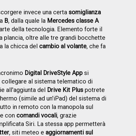
 scorgere invece una certa
somiglianza
na
B
, dalla quale la
Mercedes classe A
arte della tecnologia. Elemento forte il
a plancia, oltre alle tre grandi bocchette
a la chicca del
cambio al volante
, che fa
'acronimo
Digital DriveStyle App
si
i collegare al sistema telematico di
ie all'aggiunta del
Drive Kit Plus
potrete
hermo (simile ad un'iPad) del sistema di
utto in remoto con la manopola sul
he con
comandi vocali
, grazie
mplificata Siri. La stessa app permetterà
tter
, siti meteo e
aggiornamenti sul