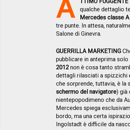
A
TTIMO FUGGENTE
qualche dettaglio t
Mercedes classe A
tre punte. In attesa, natural
Salone di Ginevra.
GUERRILLA MARKETING
Che
pubblicare in anteprima solo 
2012
non è cosa tanto stramba
dettagli rilasciati a spizzich
che sorprende, tuttavia, è la 
schermo del navigatore
) già
nientepopodimeno che da Aud
Mercedes spiega esclusivame
bordo, ma una certa ispirazion
Ingolstadt è difficile da nasc