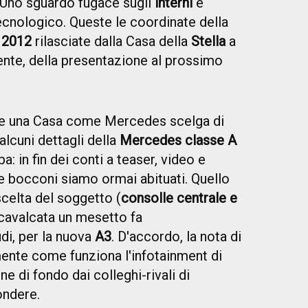
Uno sguardo fugace sugli
interni
e
ecnologico. Queste le coordinate della
 2012
rilasciate dalla Casa della
Stella
a
mente, della presentazione al prossimo
 una Casa come Mercedes scelga di
alcuni dettagli della
Mercedes classe A
: in fin dei conti a teaser, video e
i e bocconi siamo ormai abituati. Quello
scelta del soggetto (
consolle centrale e
 cavalcata un mesetto fa
i, per la nuova
A3
. D'accordo, la nota di
nte come funziona l'infotainment di
e di fondo dai colleghi-rivali di
ondere.