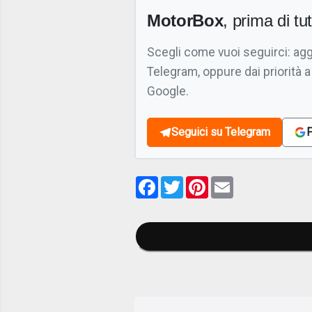
MotorBox
, prima di tutt
Scegli come vuoi seguirci: ag
Telegram, oppure dai priorità a
Google.
Seguici su Telegram
F
Facebook
Twitter
Pinterest
Email