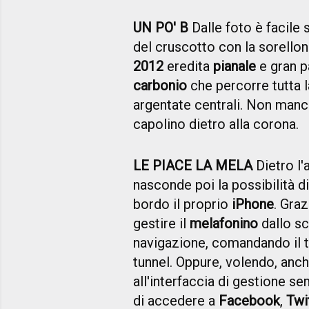
UN PO' B
Dalle foto è facile
del cruscotto con la sorello
2012
eredita
pianale
e gran p
carbonio
che percorre tutta l
argentate centrali. Non manc
capolino dietro alla corona.
LE PIACE LA MELA
Dietro l
nasconde poi la possibilità d
bordo il proprio
iPhone
. Graz
gestire il
melafonino
dallo sc
navigazione, comandando il t
tunnel. Oppure, volendo, anc
all'interfaccia di gestione se
di accedere a
Facebook
,
Twi