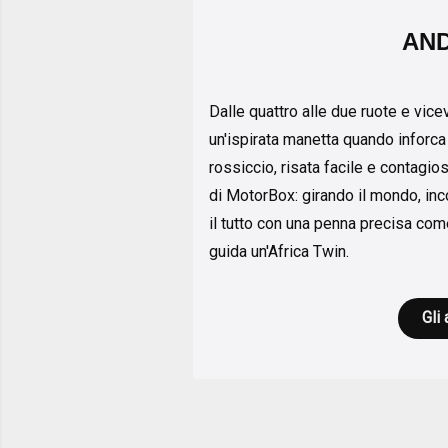
AND
Dalle quattro alle due ruote e vic
un'ispirata manetta quando inforca
rossiccio, risata facile e contagio
di MotorBox: girando il mondo, inc
il tutto con una penna precisa come
guida un'Africa Twin.
Gli 