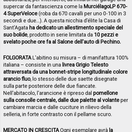
supercar da fantascienza come la
Murciélago
LP 670-
4 SuperVeloce
(roba da 670 cavalli per uno 0-100 in 3
secondi e due…). A questa nicchia d'élite la Casa di
Sant'Agata
ha dedicato un allestimento speciale del
suo bolide
, prodotto in serie limitata da
10 pezzi e
svelato poche ore fa al Salone dell'auto di Pechino.
FOLGORATA
L'abitino su misura – di manifattura 100%
italiana – consiste in una
livrea Grigio Telesto
attraversata da una bonnet-stripe longitudinale colore
arancio fluo
, lo stesso delle due saette disegnate
sulla parte posteriore delle due fiancate.
Nell'abitacolo, l'arancione è ripreso dal
pomellone
sulla consolle centrale, dalle due palette al volante
per
cambiare marcia e dalle cuciture in rilievo della
selleria, in forte contrasto con il pellame scuro.
MERCATO IN CRESCITA
Ogni esemplare avrà
la