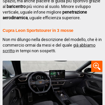
Spazio, ma anche piacere di guida più sportivo grazie
al
baricentro
più vicino al suolo. Minore sviluppo
verticale, uguale infone migliore
penetrazione
aerodinamica
, uguale efficienza superiore.
Cupra Leon Sportstourer in 3 mosse
Non mi dilungo nella descrizione del modello, che è in
commercio ormai da mesi e del quale
già abbiamo
scritto
in tempi non sospetti.