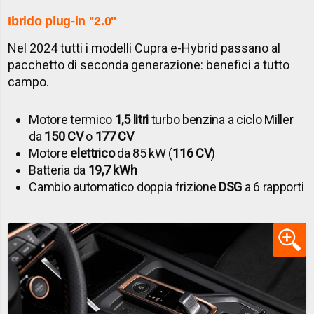
Ibrido plug-in ''2.0''
Nel 2024 tutti i modelli Cupra e-Hybrid passano al
pacchetto di seconda generazione: benefici a tutto
campo.
Motore termico
1,5 litri
turbo benzina a ciclo Miller
da
150 CV
o
177 CV
Motore
elettrico
da 85 kW (
116 CV
)
Batteria da
19,7 kWh
Cambio automatico doppia frizione
DSG
a 6 rapporti