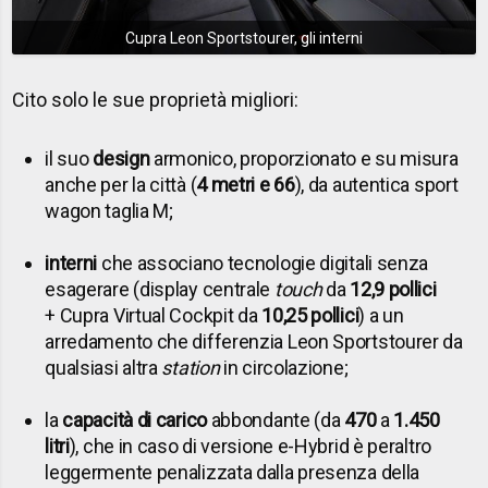
Cupra Leon Sportstourer, gli interni
Cito solo le sue proprietà migliori:
il suo
design
armonico, proporzionato e su misura
anche per la città (
4 metri e 66
), da autentica sport
wagon taglia M;
interni
che associano tecnologie digitali senza
esagerare (display centrale
touch
da
12,9 pollici
+ Cupra Virtual Cockpit da
10,25 pollici
) a un
arredamento che differenzia Leon Sportstourer da
qualsiasi altra
station
in circolazione;
la
capacità di carico
abbondante (da
470
a
1.450
litri
), che in caso di versione e-Hybrid è peraltro
leggermente penalizzata dalla presenza della