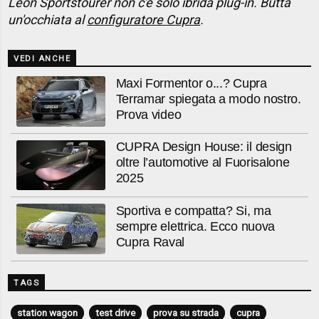
Leon Sportstourer non c'è solo ibrida plug-in. Butta
un'occhiata al
configuratore Cupra
.
VEDI ANCHE
Maxi Formentor o...? Cupra
Terramar spiegata a modo nostro.
Prova video
CUPRA Design House: il design
oltre l’automotive al Fuorisalone
2025
Sportiva e compatta? Si, ma
sempre elettrica. Ecco nuova
Cupra Raval
TAGS
station wagon
test drive
prova su strada
cupra