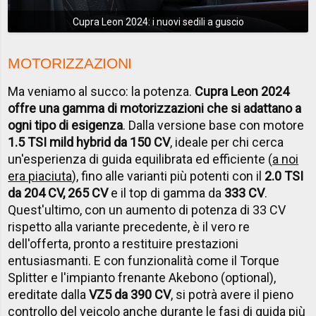
Cupra Leon 2024: i nuovi sedili a guscio
MOTORIZZAZIONI
Ma veniamo al succo: la potenza.
Cupra Leon 2024
offre una gamma di motorizzazioni che si adattano a
ogni tipo di esigenza
. Dalla versione base con motore
1.5 TSI mild hybrid da 150 CV
, ideale per chi cerca
un'esperienza di guida equilibrata ed efficiente (
a noi
era piaciuta
), fino alle varianti più potenti con il
2.0 TSI
da 204 CV, 265 CV
e il top di gamma da
333 CV
.
Quest'ultimo, con un aumento di potenza di 33 CV
rispetto alla variante precedente, è il vero re
dell'offerta, pronto a restituire prestazioni
entusiasmanti. E con funzionalità come il Torque
Splitter e l'impianto frenante Akebono (optional),
ereditate dalla
VZ5 da 390 CV
, si potrà avere il pieno
controllo del veicolo anche durante le fasi di guida più