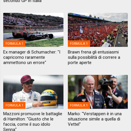
secondo GP in Italia"
FORMULA 1
FORMULA 1
Ex manager di Schumacher: "I
Brawn frena gli entusiasmi
capricorno raramente
sulla possibilità di correre a
ammettono un errore"
porte aperte
FORMULA 1
FORMULA 1
Mazzoni promuove le battaglie
Marko: "Verstappen è in una
di Hamilton: "Giusto che le
situazione simile a quella di
faccia, come il suo idolo
Vettel"
Senna"