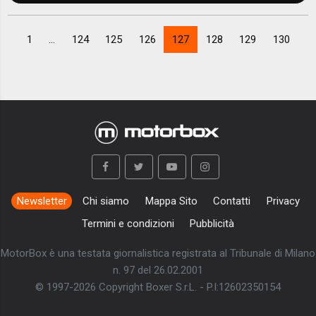
1
...
124
125
126
127
128
129
130
Newsletter
Chi siamo
Mappa Sito
Contatti
Privacy
Termini e condizioni
Pubblicità
MotorBox è una testata giornalistica registrata al Tribunale di Milano
n. 97 del 26.02.2001
© 1997-2026 Copyright Boxer S.r.L. - P.I:12602350154