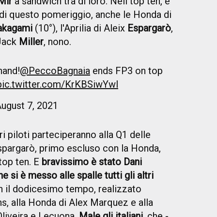
Mir
a sandwich tra di loro. Nell top ten, e
di questo pomeriggio, anche le Honda di
akagami
(10°), l'Aprilia di Aleix
Espargarò
,
 Jack
Miller
, nono.
hand!
@PeccoBagnaia
ends FP3 on top
pic.twitter.com/KrKBSiwYwl
ugust 7, 2021
ltri piloti parteciperanno alla Q1 delle
spargarò, primo escluso con la Honda,
top ten. E
bravissimo è stato Dani
 si è messo alle spalle tutti gli altri
 il dodicesimo tempo, realizzato
ins, alla Honda di Alex Marquez e alla
Oliveira e Lecuona.
Male gli italiani
, che -