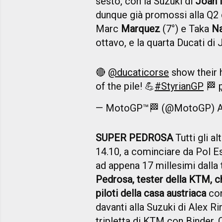
sesto, con la Suzuki di
Joan 
dunque già promossi alla Q2 
Marc
Marquez
(7°) e Taka
N
ottavo, e la quarta Ducati di
🔴
@ducaticorse
show their 
of the pile! 💪
#StyrianGP
🏁
— MotoGP™🏁 (@MotoGP)
A
SUPER PEDROSA
Tutti gli a
14.10, a cominciare da Pol E
ad appena 17 millesimi dalla 
Pedrosa, tester della KTM, che
piloti della casa austriaca
con
davanti alla Suzuki di Alex R
tripletta di KTM con Binder, 