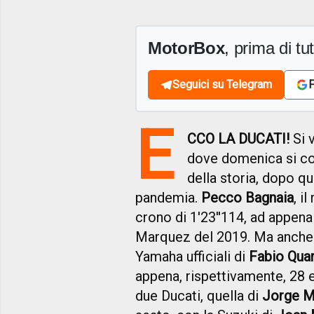
MotorBox
, prima di tutt
Seguici su Telegram
F
E
CCO LA DUCATI!
Si 
dove domenica si co
della storia, dopo qu
pandemia.
Pecco Bagnaia
, i
crono di 1'23''114, ad appena
Marquez del 2019. Ma anche gl
Yamaha ufficiali di
Fabio Quar
appena, rispettivamente, 28 e
due Ducati, quella di
Jorge M