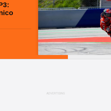
P3:
nico