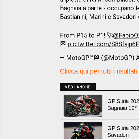
Bagnaia a parte - occupano le
Bastianini, Marini e Savadori 
From P15 to P1! 🚀
@FabioQ
🏁
pic.twitter.com/S8Sfajp6
— MotoGP™🏁 (@MotoGP)
A
Clicca qui per tutti i risult
VEDI ANCHE
GP Stiria 202
Bagnaia 12°
GP Stiria 202
Savadori