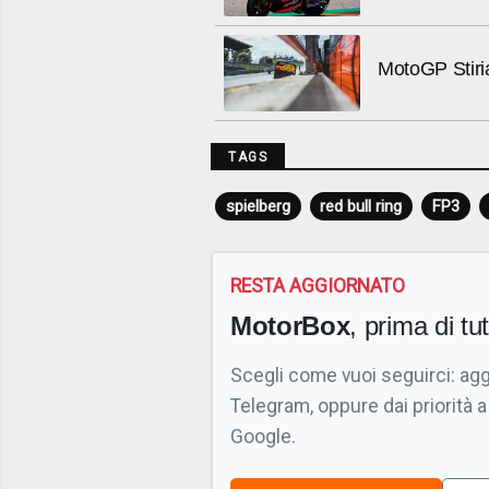
MotoGP Stiri
TAGS
spielberg
red bull ring
FP3
RESTA AGGIORNATO
MotorBox
, prima di tutt
Scegli come vuoi seguirci: ag
Telegram, oppure dai priorità a
Google.