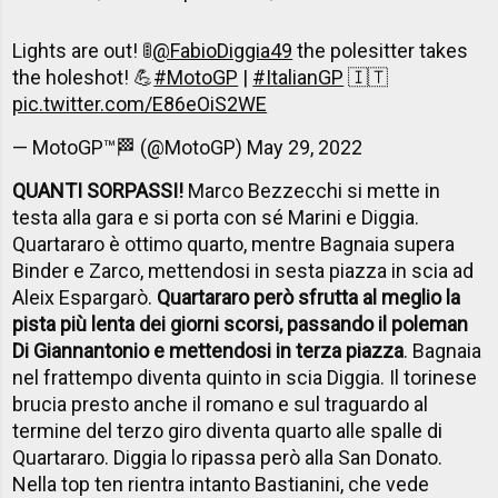
Lights are out! 🚦
@FabioDiggia49
the polesitter takes
the holeshot! 💪
#MotoGP
|
#ItalianGP
🇮🇹
pic.twitter.com/E86eOiS2WE
— MotoGP™🏁 (@MotoGP)
May 29, 2022
QUANTI SORPASSI!
Marco Bezzecchi si mette in
testa alla gara e si porta con sé Marini e Diggia.
Quartararo è ottimo quarto, mentre Bagnaia supera
Binder e Zarco, mettendosi in sesta piazza in scia ad
Aleix Espargarò.
Quartararo però sfrutta al meglio la
pista più lenta dei giorni scorsi, passando il poleman
Di Giannantonio e mettendosi in terza piazza
. Bagnaia
nel frattempo diventa quinto in scia Diggia. Il torinese
brucia presto anche il romano e sul traguardo al
termine del terzo giro diventa quarto alle spalle di
Quartararo. Diggia lo ripassa però alla San Donato.
Nella top ten rientra intanto Bastianini, che vede