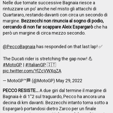
Nelle due tornate successive Bagnaia riesce a
rintuzzare un po' anche nel misto gli attacchi di
Quartararo, restando davanti con circa un secondo di
margine.
Bezzecchi non rinuncia al sogno di podio,
cercando di non far scappare Aleix Espargarò
che ha
però un margine di circa mezzo secondo.
@PeccoBagnaia
has responded on that last lap! ✅
The Ducati rider is stretching the gap now! 💪
#MotoGP
|
#ItalianGP
🇮🇹
pic.twitter.com/YlZcVWXqZA
— MotoGP™🏁 (@MotoGP)
May 29, 2022
PECCO RESISTE...
A due giri dal termine il margine di
Bagnaia è di 1''2 sul traguardo, Pecco ha ancora una
decina di km davanti. Bezzecchi intanto torna sotto a
Espargarò portandosi dietro Zarco per un finale