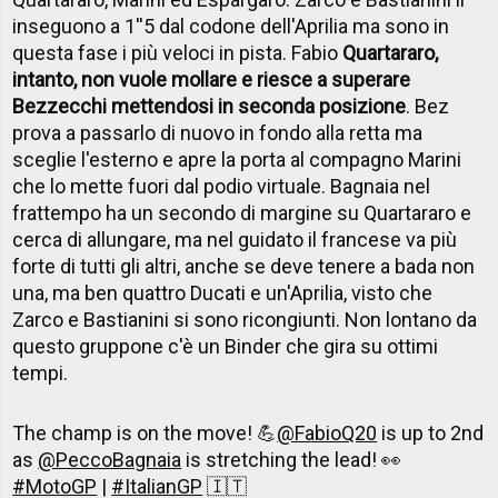
inseguono a 1''5 dal codone dell'Aprilia ma sono in
questa fase i più veloci in pista. Fabio
Quartararo,
intanto, non vuole mollare e riesce a superare
Bezzecchi mettendosi in seconda posizione
. Bez
prova a passarlo di nuovo in fondo alla retta ma
sceglie l'esterno e apre la porta al compagno Marini
che lo mette fuori dal podio virtuale. Bagnaia nel
frattempo ha un secondo di margine su Quartararo e
cerca di allungare, ma nel guidato il francese va più
forte di tutti gli altri, anche se deve tenere a bada non
una, ma ben quattro Ducati e un'Aprilia, visto che
Zarco e Bastianini si sono ricongiunti. Non lontano da
questo gruppone c'è un Binder che gira su ottimi
tempi.
The champ is on the move! 💪
@FabioQ20
is up to 2nd
as
@PeccoBagnaia
is stretching the lead! 👀
#MotoGP
|
#ItalianGP
🇮🇹