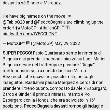
davanti a sé Binder e Marquez.
He have big names on the move! 👊
@FabioQ20
and
@PeccoBagnaia
are climbing up the
order! ⬆️
#MotoGP
|
#ItalianGP
🇮🇹
pic.twitter.com/tY5CGltPNE
— MotoGP™🏁 (@MotoGP)
May 29, 2022
SUPER PECCO!
Fabio Quartararo sente la rimonta di
Bagnaia e si prende la seconda piazza su Luca Marini.
Bagnaia riesce nel frattempo e passare ''Diggia''
mettendosi in scia a questi due, con Marco
Bezzecchi che scava un piccolo margine sugli
inseguitori. Bastianini passa Marquez e cerca di non
prendere il treno buono, composto da Aleix Espargarò,
Zarco e Binder. Il primo a ritirarsi, intanto è Pol
Espargaro con la Honda, che era scivolato in 16°
posizione.
Pecco Bagnaia davanti rompe gli indugi e