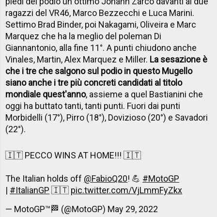
piedi del podio un ottimo Johann Zarco davanti ai due
ragazzi del VR46, Marco Bezzecchi e Luca Marini.
Settimo Brad Binder, poi Nakagami, Oliveira e Marc
Marquez che ha la meglio del poleman Di
Giannantonio, alla fine 11°. A punti chiudono anche
Vinales, Martin, Alex Marquez e Miller.
La sesazione è
che i tre che salgono sul podio in questo Mugello
siano anche i tre più concreti candidati al titolo
mondiale quest'anno
, assieme a quel Bastianini che
oggi ha buttato tanti, tanti punti. Fuori dai punti
Morbidelli (17°), Pirro (18°), Dovizioso (20°) e Savadori
(22°).
🇮🇹 PECCO WINS AT HOME!!! 🇮🇹
The Italian holds off
@FabioQ20
! 💪
#MotoGP
|
#ItalianGP
🇮🇹
pic.twitter.com/VjLmmFyZkx
— MotoGP™🏁 (@MotoGP)
May 29, 2022