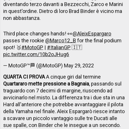
diventando terzo davanti a Bezzecchi, Zarco e Marini
in quest'ordine. Dietro di loro Brad Binder è vicino ma
non abbastanza.
Third place changes hands! 👀
@AleixEspargaro
passes the rookie
@Marco12_B
for the final podium
spot! 🥉
#MotoGP
|
#ItalianGP
🇮🇹
pic.twitter.com/10b2oJHug6
— MotoGP™🏁 (@MotoGP)
May 29, 2022
QUARTA CI PROVA
A cinque giri dal termine
Quartararo mette pressione a Bagnaia
, passando sul
traguardo con 7 decimi di margine, riuscendo ad
avvicinarlo nel misto. La differenza tra i due sta in una
Hard all'anteriore che potrebbe avvantaggiare il pilota
della Yamaha nel finale. Aleix Espargarò riesce intanto
a scavare un piccolo vantaggio sulle tre Ducati alle
sue spalle, con Binder che le insegue a un secondo.