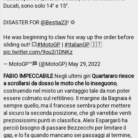
Ducati, sono solo 14° e 15°.
DISASTER FOR
@Bestia23
! 💢
He was beginning to claw his way up the order before
sliding out! 💥
#MotoGP
|
#ItalianGP
🇮🇹
pic.twitter.com/9ou2i1DNKz
— MotoGP™🏁 (@MotoGP)
May 29, 2022
FABIO IMPECCABILE
Negli ultimi giri
Quartararo riesce
a scrollarsi da dosso le moto che lo inseguono
,
costruendo nel misto un vantaggio tale da non poter
essere colmato sul rettilineo. Il margine da Bagnaia è
sempre quello, ma il francese sembra poter mettere
al sicuro la seconda posizione, che gli varrebbe venti
preziosissimi punti in classifica. Aleix Espargarò ha
perciò bisogno di passare Bezzecchi per limitare il
gap, e lo fa quando mancano sei passaggi al termine,