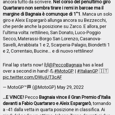
ancora tutto da scrivere.
Nel corso del penultimo giro
Quartararo non sembra tirare i remi in barcae ma il
margine di Bagnaia è comunque di 1''1
. Manca un solo
giro e Aleix Espargarò allunga ancora su Bezzecchi,
che perde anche la posizione su Zarco. E allora, per
l'ultima volta: rettilineo, San Donato, Luco-Poggio
Secco, Materassi-Borgo San Lorenzo, Casanova-
Savelli, Arrabbiata 1 e 2, Scarperia-Palagio, Biondetti 1
e 2, Correntaio, Bucine... e di nuovo rettilineo!
Final lap starts now! 🙌
@PeccoBagnaia
has a lead
over a second in hand! 💪
#MotoGP
|
#ItalianGP
🇮🇹
pic.twitter.com/DWujUT3cAF
— MotoGP™🏁 (@MotoGP)
May 29, 2022
...E VINCE!
Pecco
Bagnaia vince il Gran Premio d'Italia
davanti a Fabio Quartararo e Aleix Espargarò
, tornando
a -41 dalla vetta in quarta posizione in classifica. Ai