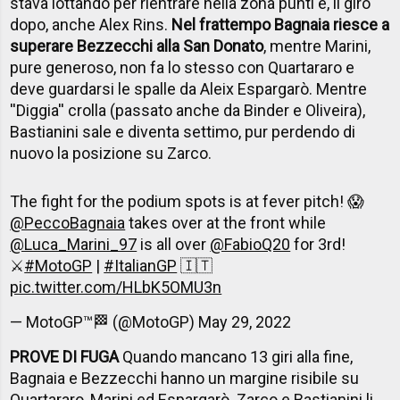
stava lottando per rientrare nella zona punti e, il giro
dopo, anche Alex Rins.
Nel frattempo Bagnaia riesce a
superare Bezzecchi alla San Donato
, mentre Marini,
pure generoso, non fa lo stesso con Quartararo e
deve guardarsi le spalle da Aleix Espargarò. Mentre
''Diggia'' crolla (passato anche da Binder e Oliveira),
Bastianini sale e diventa settimo, pur perdendo di
nuovo la posizione su Zarco.
The fight for the podium spots is at fever pitch! 😱
@PeccoBagnaia
takes over at the front while
@Luca_Marini_97
is all over
@FabioQ20
for 3rd!
⚔️
#MotoGP
|
#ItalianGP
🇮🇹
pic.twitter.com/HLbK5OMU3n
— MotoGP™🏁 (@MotoGP)
May 29, 2022
PROVE DI FUGA
Quando mancano 13 giri alla fine,
Bagnaia e Bezzecchi hanno un margine risibile su
Quartararo, Marini ed Espargarò. Zarco e Bastianini li