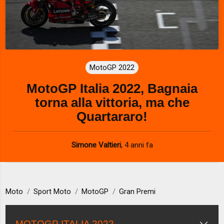
MotoGP 2022
MotoGP Italia 2022, Bagnaia
torna alla vittoria, ma che
Quartararo!
Simone Valtieri
,
4 anni fa
Moto
Sport Moto
MotoGP
Gran Premi
MOTOGP ITALIA 2022