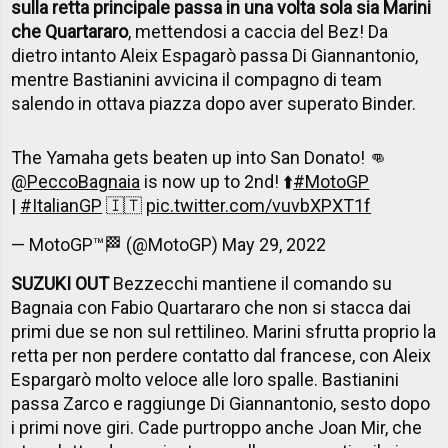
sulla retta principale passa in una volta sola sia Marini
che Quartararo
, mettendosi a caccia del Bez! Da
dietro intanto Aleix Espagarò passa Di Giannantonio,
mentre Bastianini avvicina il compagno di team
salendo in ottava piazza dopo aver superato Binder.
The Yamaha gets beaten up into San Donato! 👊
@PeccoBagnaia
is now up to 2nd! ⬆️
#MotoGP
|
#ItalianGP
🇮🇹
pic.twitter.com/vuvbXPXT1f
— MotoGP™🏁 (@MotoGP)
May 29, 2022
SUZUKI OUT
Bezzecchi mantiene il comando su
Bagnaia con Fabio Quartararo che non si stacca dai
primi due se non sul rettilineo. Marini sfrutta proprio la
retta per non perdere contatto dal francese, con Aleix
Espargarò molto veloce alle loro spalle. Bastianini
passa Zarco e raggiunge Di Giannantonio, sesto dopo
i primi nove giri. Cade purtroppo anche Joan Mir, che