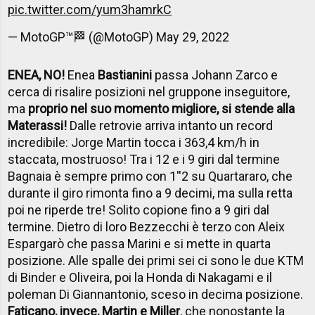
pic.twitter.com/yum3hamrkC
— MotoGP™🏁 (@MotoGP)
May 29, 2022
ENEA, NO!
Enea
Bastianini
passa Johann Zarco e
cerca di risalire posizioni nel gruppone inseguitore,
ma
proprio nel suo momento migliore, si stende alla
Materassi!
Dalle retrovie arriva intanto un record
incredibile: Jorge Martin tocca i 363,4 km/h in
staccata, mostruoso! Tra i 12 e i 9 giri dal termine
Bagnaia è sempre primo con 1''2 su Quartararo, che
durante il giro rimonta fino a 9 decimi, ma sulla retta
poi ne riperde tre! Solito copione fino a 9 giri dal
termine. Dietro di loro Bezzecchi è terzo con Aleix
Espargarò che passa Marini e si mette in quarta
posizione. Alle spalle dei primi sei ci sono le due KTM
di Binder e Oliveira, poi la Honda di Nakagami e il
poleman Di Giannantonio, sceso in decima posizione.
Faticano, invece, Martin e Miller
, che nonostante la