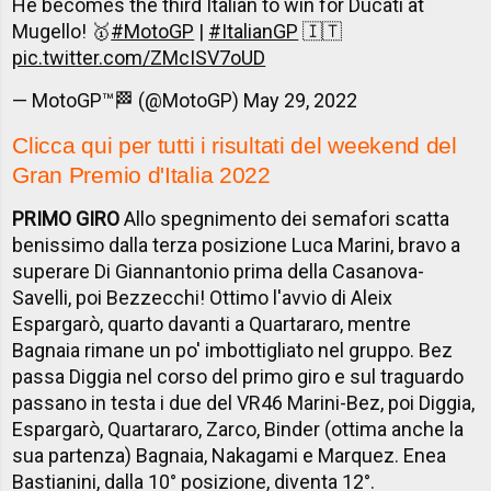
He becomes the third Italian to win for Ducati at
Mugello! 🥇
#MotoGP
|
#ItalianGP
🇮🇹
pic.twitter.com/ZMcISV7oUD
— MotoGP™🏁 (@MotoGP)
May 29, 2022
Clicca qui per tutti i risultati del weekend del
Gran Premio d'Italia 2022
PRIMO GIRO
Allo spegnimento dei semafori scatta
benissimo dalla terza posizione Luca Marini, bravo a
superare Di Giannantonio prima della Casanova-
Savelli, poi Bezzecchi! Ottimo l'avvio di Aleix
Espargarò, quarto davanti a Quartararo, mentre
Bagnaia rimane un po' imbottigliato nel gruppo. Bez
passa Diggia nel corso del primo giro e sul traguardo
passano in testa i due del VR46 Marini-Bez, poi Diggia,
Espargarò, Quartararo, Zarco, Binder (ottima anche la
sua partenza) Bagnaia, Nakagami e Marquez. Enea
Bastianini, dalla 10° posizione, diventa 12°.