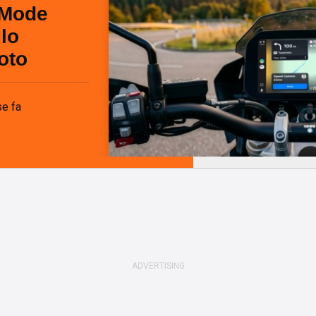
 Mode
llo
oto
e fa