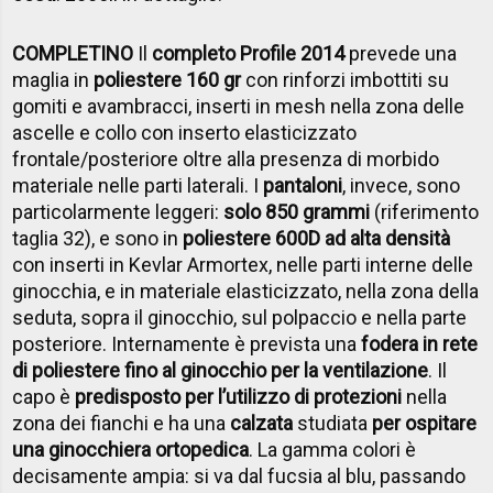
COMPLETINO
Il
completo Profile 2014
prevede una
maglia in
poliestere 160 gr
con rinforzi imbottiti su
gomiti e avambracci, inserti in mesh nella zona delle
ascelle e collo con inserto elasticizzato
frontale/posteriore oltre alla presenza di morbido
materiale nelle parti laterali. I
pantaloni
, invece, sono
particolarmente leggeri:
solo 850 grammi
(riferimento
taglia 32), e sono in
poliestere 600D ad alta densità
con inserti in Kevlar Armortex, nelle parti interne delle
ginocchia, e in materiale elasticizzato, nella zona della
seduta, sopra il ginocchio, sul polpaccio e nella parte
posteriore. Internamente è prevista una
fodera in rete
di poliestere fino al ginocchio per la ventilazione
. Il
capo è
predisposto per l’utilizzo di protezioni
nella
zona dei fianchi e ha una
calzata
studiata
per ospitare
una ginocchiera ortopedica
. La gamma colori è
decisamente ampia: si va dal fucsia al blu, passando