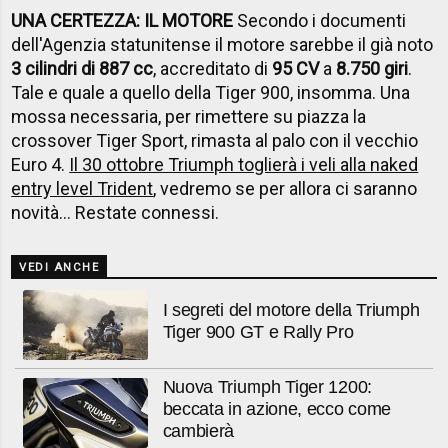
UNA CERTEZZA: IL MOTORE
Secondo i documenti
dell'Agenzia statunitense il motore sarebbe il già noto
3 cilindri di 887 cc
, accreditato di
95 CV
a
8.750 giri
.
Tale e quale a quello della Tiger 900, insomma. Una
mossa necessaria, per rimettere su piazza la
crossover Tiger Sport, rimasta al palo con il vecchio
Euro 4.
Il 30 ottobre Triumph toglierà i veli alla naked
entry level Trident
, vedremo se per allora ci saranno
novità... Restate connessi.
VEDI ANCHE
I segreti del motore della Triumph
Tiger 900 GT e Rally Pro
Nuova Triumph Tiger 1200:
beccata in azione, ecco come
cambierà