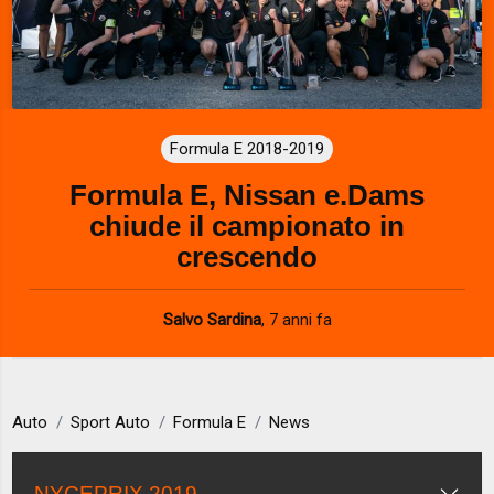
Formula E 2018-2019
Formula E, Nissan e.Dams
chiude il campionato in
crescendo
Salvo Sardina
,
7 anni fa
Auto
Sport Auto
Formula E
News
NYCEPRIX 2019