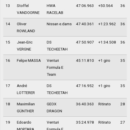
13
Stoffel
HWA
47:06.963
+50.564
36
VANDOORNE
RACELAB
14
Oliver
Nissan e.dams
47:40.361
+1:23.962
36
ROWLAND
15
Jean-Eric
DS
47:50.907
+1:34.508
36
VERGNE
TECHEETAH
16
Felipe MASSA
Venturi
45:11.810
+1 giro
35
Formula E
Team
17
André
DS
47:16.952
+1 giro
35
LOTTERER
TECHEETAH
18
Maximilian
GEOX
36:40.363
Ritirato
28
GÜNTHER
DRAGON
19
Edoardo
Venturi
35:24.978
Ritirato
27
MORTARA
Formula E