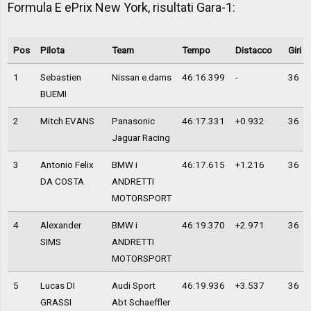
Formula E ePrix New York, risultati Gara-1:
Pos
Pilota
Team
Tempo
Distacco
Giri
1
Sebastien
Nissan e.dams
46:16.399
-
36
BUEMI
2
Mitch EVANS
Panasonic
46:17.331
+0.932
36
Jaguar Racing
3
Antonio Felix
BMW i
46:17.615
+1.216
36
DA COSTA
ANDRETTI
MOTORSPORT
4
Alexander
BMW i
46:19.370
+2.971
36
SIMS
ANDRETTI
MOTORSPORT
5
Lucas DI
Audi Sport
46:19.936
+3.537
36
GRASSI
Abt Schaeffler