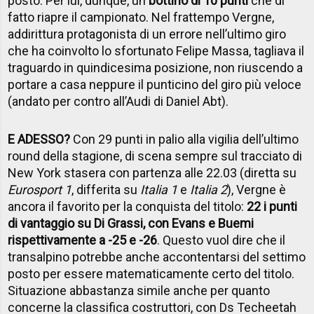
posto. Per lui, dunque, un
bottino di 10 punti
che di
fatto riapre il campionato. Nel frattempo Vergne,
addirittura protagonista di un errore nell’ultimo giro
che ha coinvolto lo sfortunato Felipe Massa, tagliava il
traguardo in quindicesima posizione, non riuscendo a
portare a casa neppure il punticino del giro più veloce
(andato per contro all’Audi di Daniel Abt).
E ADESSO?
Con 29 punti in palio alla vigilia dell’ultimo
round della stagione, di scena sempre sul tracciato di
New York stasera con partenza alle 22.03 (diretta su
Eurosport 1
, differita su
Italia 1
e
Italia 2
), Vergne è
ancora il favorito per la conquista del titolo:
22 i punti
di vantaggio su Di Grassi, con Evans e Buemi
rispettivamente a -25 e -26
. Questo vuol dire che il
transalpino potrebbe anche accontentarsi del settimo
posto per essere matematicamente certo del titolo.
Situazione abbastanza simile anche per quanto
concerne la classifica costruttori, con Ds Techeetah