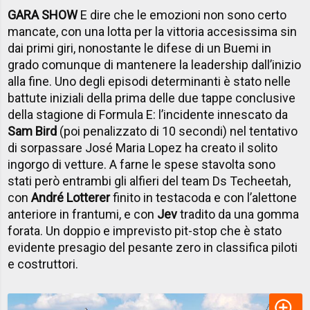
GARA SHOW
E dire che le emozioni non sono certo
mancate, con una lotta per la vittoria accesissima sin
dai primi giri, nonostante le difese di un Buemi in
grado comunque di mantenere la leadership dall’inizio
alla fine. Uno degli episodi determinanti è stato nelle
battute iniziali della prima delle due tappe conclusive
della stagione di Formula E: l’incidente innescato da
Sam Bird
(poi penalizzato di 10 secondi) nel tentativo
di sorpassare José Maria Lopez ha creato il solito
ingorgo di vetture. A farne le spese stavolta sono
stati però entrambi gli alfieri del team Ds Techeetah,
con
André Lotterer
finito in testacoda e con l’alettone
anteriore in frantumi, e con
Jev
tradito da una gomma
forata. Un doppio e imprevisto pit-stop che è stato
evidente presagio del pesante zero in classifica piloti
e costruttori.