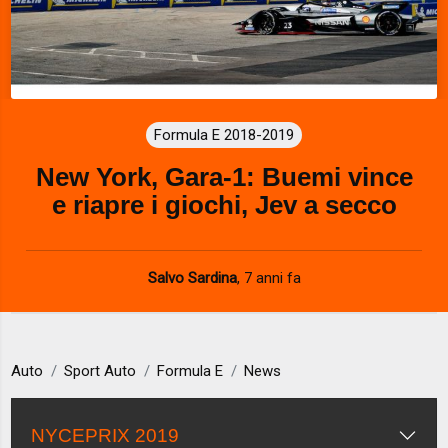
Formula E 2018-2019
New York, Gara-1: Buemi vince
e riapre i giochi, Jev a secco
Salvo Sardina
,
7 anni fa
Auto
Sport Auto
Formula E
News
NYCEPRIX 2019