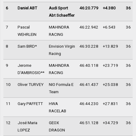
6
Daniel ABT
Audi Sport
46:20.779
+4.380
36
Abt Schaeffler
7
Pascal
MAHINDRA
46:22.942
+6.543
36
WEHRLEIN
RACING
8
Sam BIRD*
Envision Virgin
46:30.228
+13.829
36
Racing
9
Jerome
MAHINDRA
46:40.118
+23.719
36
D'AMBROSIO**
RACING
10
Oliver TURVEY
NIO Formula E
46:41.437
+25.038
36
Team
11
Gary PAFFETT
HWA
46:44.230
+27.831
36
RACELAB
12
José Maria
GEOX
46:51.128
+34.729
36
LOPEZ
DRAGON