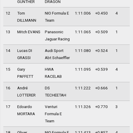
GÜNTHER
DRAGON
12
Tom
NIO Formula E
1:11.006
+0.450
4
DILLMANN
Team
13
Mitch EVANS
Panasonic
1:11.065
+0.509
1
Jaguar Racing
14
Lucas DI
Audi Sport
1:11.080
+0.524
1
GRASSI
Abt Schaeffler
15
Gary
HWA
1:11.095
+0.539
4
PAFFETT
RACELAB
16
André
DS
1:11.222
+0.666
1
LOTTERER
TECHEETAH
17
Edoardo
Venturi
1:11.326
+0.770
3
MORTARA
Formula E
Team
18
Oliver
NIO Formula E
1:11.413
+0.857
4