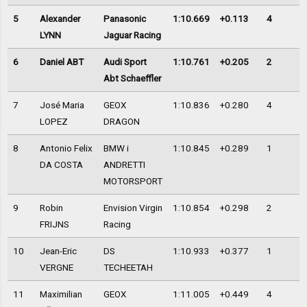
5
Alexander
Panasonic
1:10.669
+0.113
4
LYNN
Jaguar Racing
6
Daniel ABT
Audi Sport
1:10.761
+0.205
2
Abt Schaeffler
7
José Maria
GEOX
1:10.836
+0.280
4
LOPEZ
DRAGON
8
Antonio Felix
BMW i
1:10.845
+0.289
1
DA COSTA
ANDRETTI
MOTORSPORT
9
Robin
Envision Virgin
1:10.854
+0.298
2
FRIJNS
Racing
10
Jean-Eric
DS
1:10.933
+0.377
1
VERGNE
TECHEETAH
11
Maximilian
GEOX
1:11.005
+0.449
4