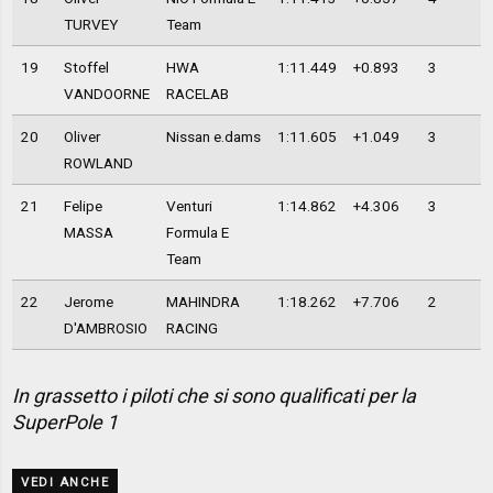
TURVEY
Team
19
Stoffel
HWA
1:11.449
+0.893
3
VANDOORNE
RACELAB
20
Oliver
Nissan e.dams
1:11.605
+1.049
3
ROWLAND
21
Felipe
Venturi
1:14.862
+4.306
3
MASSA
Formula E
Team
22
Jerome
MAHINDRA
1:18.262
+7.706
2
D'AMBROSIO
RACING
In grassetto i piloti che si sono qualificati per la
SuperPole 1
VEDI ANCHE