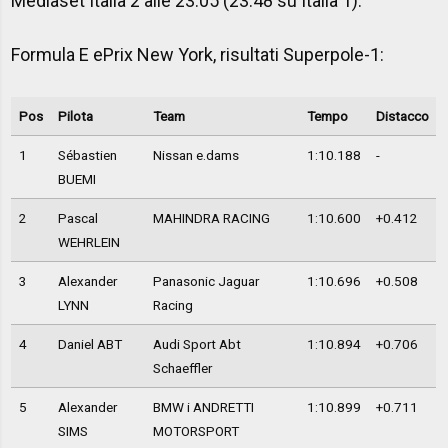
Mediaset Italia 2 alle 23.05 (23.48 su Italia 1).
Formula E ePrix New York, risultati Superpole-1:
Pos
Pilota
Team
Tempo
Distacco
1
Sébastien
Nissan e.dams
1:10.188
-
BUEMI
2
Pascal
MAHINDRA RACING
1:10.600
+0.412
WEHRLEIN
3
Alexander
Panasonic Jaguar
1:10.696
+0.508
LYNN
Racing
4
Daniel ABT
Audi Sport Abt
1:10.894
+0.706
Schaeffler
5
Alexander
BMW i ANDRETTI
1:10.899
+0.711
SIMS
MOTORSPORT