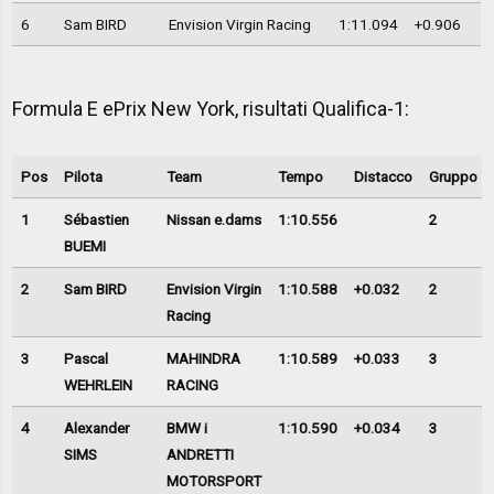
6
Sam BIRD
Envision Virgin Racing
1:11.094
+0.906
Formula E ePrix New York, risultati Qualifica-1:
Pos
Pilota
Team
Tempo
Distacco
Gruppo
1
Sébastien
Nissan e.dams
1:10.556
2
BUEMI
2
Sam BIRD
Envision Virgin
1:10.588
+0.032
2
Racing
3
Pascal
MAHINDRA
1:10.589
+0.033
3
WEHRLEIN
RACING
4
Alexander
BMW i
1:10.590
+0.034
3
SIMS
ANDRETTI
MOTORSPORT