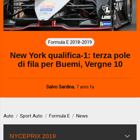
Formula E 2018-2019
New York qualifica-1: terza pole
di fila per Buemi, Vergne 10
Salvo Sardina
,
7 anni fa
Auto
Sport Auto
Formula E
News
NYCEPRIX 2019