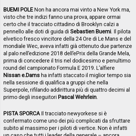
BUEMI POLE
Non ha ancora mai vinto a New York ma,
visto che tre indizi fanno una prova, appare ormai
certo che il tracciato cittadino di Brooklyn calzi a
pennello alle doti di guida di
Sebastien Buemi
. Il pilota
elvetico fresco vincitore della 24 Ore di Le Mans e del
mondiale Wec, aveva infatti già ottenuto due partenze
al palo nell’edizione 2018 dell’ePrix della Grande Mela,
prima di concedere il tris nel dodicesimo e penultimo
round del campionato Formula E 2019. L’alfiere
Nissan e.Dams
ha infatti staccato il miglior tempo sia
nella sessione di qualifica a gruppi che nella
Superpole, rifilando addirittura più di quattro decimi al
primo degli inseguitori
Pascal Wehrlein
.
PISTA SPORCA
Il tracciato newyorkese si è
confermato come uno dei più complicati da sfruttare
subito al massimo per i piloti di vertice. Non è infatti
un caso che tutti i leader della generale – ancora