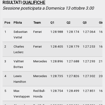
RISULTATI
QUALIFICHE
Sessione posticipata a Domenica 13 ottobre 3.00
Pos
Pilota
Team
Q1
Q2
Q3
Giri
1
Sebastian
Ferrari
1:28.988
1:28.174
1:27.064
16
Vettel
2
Charles
Ferrari
1:28.405
1:28.179
1:27.253
16
Leclerc
3
Valtteri
Mercedes
1:28.896
1:27.688
1:27.293
21
Bottas
4
Lewis
Mercedes
1:28.735
1:27.826
1:27.302
20
Hamilton
5
Max
Red Bull-
1:28.754
1:28.499
1:27.851
16
Verstappen
Honda