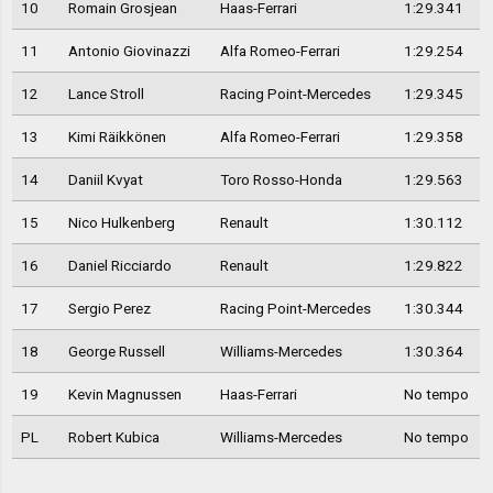
10
Romain Grosjean
Haas-Ferrari
1:29.341
11
Antonio Giovinazzi
Alfa Romeo-Ferrari
1:29.254
12
Lance Stroll
Racing Point-Mercedes
1:29.345
13
Kimi Räikkönen
Alfa Romeo-Ferrari
1:29.358
14
Daniil Kvyat
Toro Rosso-Honda
1:29.563
15
Nico Hulkenberg
Renault
1:30.112
16
Daniel Ricciardo
Renault
1:29.822
17
Sergio Perez
Racing Point-Mercedes
1:30.344
18
George Russell
Williams-Mercedes
1:30.364
19
Kevin Magnussen
Haas-Ferrari
No tempo
PL
Robert Kubica
Williams-Mercedes
No tempo