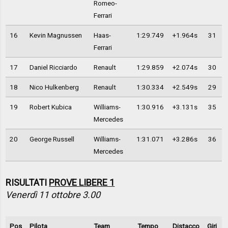
Romeo-
Ferrari
16
Kevin Magnussen
Haas-
1:29.749
+1.964s
31
Ferrari
17
Daniel Ricciardo
Renault
1:29.859
+2.074s
30
18
Nico Hulkenberg
Renault
1:30.334
+2.549s
29
19
Robert Kubica
Williams-
1:30.916
+3.131s
35
Mercedes
20
George Russell
Williams-
1:31.071
+3.286s
36
Mercedes
RISULTATI
PROVE LIBERE 1
Venerdì 11 ottobre 3.00
Pos
Pilota
Team
Tempo
Distacco
Giri