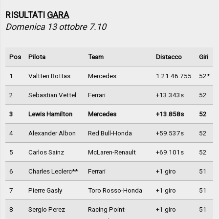
RISULTATI
GARA
Domenica 13 ottobre 7.10
Pos
Pilota
Team
Distacco
Giri
1
Valtteri Bottas
Mercedes
1:21:46.755
52*
2
Sebastian Vettel
Ferrari
+13.343s
52
3
Lewis Hamilton
Mercedes
+13.858s
52
4
Alexander Albon
Red Bull-Honda
+59.537s
52
5
Carlos Sainz
McLaren-Renault
+69.101s
52
6
Charles Leclerc**
Ferrari
+1 giro
51
7
Pierre Gasly
Toro Rosso-Honda
+1 giro
51
8
Sergio Perez
Racing Point-
+1 giro
51