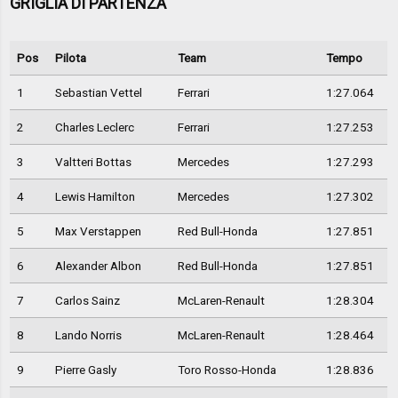
GRIGLIA DI PARTENZA
Pos
Pilota
Team
Tempo
1
Sebastian Vettel
Ferrari
1:27.064
2
Charles Leclerc
Ferrari
1:27.253
3
Valtteri Bottas
Mercedes
1:27.293
4
Lewis Hamilton
Mercedes
1:27.302
5
Max Verstappen
Red Bull-Honda
1:27.851
6
Alexander Albon
Red Bull-Honda
1:27.851
7
Carlos Sainz
McLaren-Renault
1:28.304
8
Lando Norris
McLaren-Renault
1:28.464
9
Pierre Gasly
Toro Rosso-Honda
1:28.836