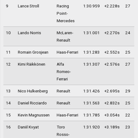
9
Lance Stroll
Racing
1:30.959
+2.228s
27
Point-
Mercedes
10
Lando Norris
McLaren-
1:31.001
+2.270s
24
Renault
11
Romain Grosjean
Haas-Ferrari
1:31.283
+2.552s
25
12
Kimi Räikkönen
Alfa
1:31.307
+2.576s
27
Romeo-
Ferrari
13
Nico Hulkenberg
Renault
1:31.426
+2.695s
29
14
Daniel Ricciardo
Renault
1:31.563
+2.832s
25
15
Kevin Magnussen
Haas-Ferrari
1:31.785
+3.054s
22
16
Daniil Kvyat
Toro
1:31.920
+3.189s
23
Rosso-