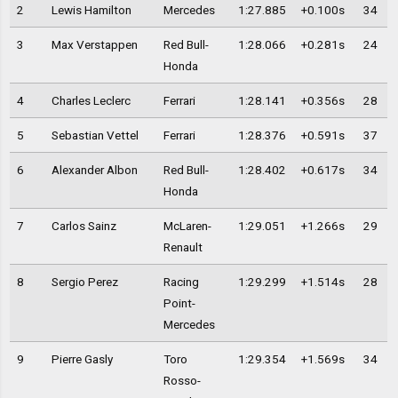
2
Lewis Hamilton
Mercedes
1:27.885
+0.100s
34
3
Max Verstappen
Red Bull-
1:28.066
+0.281s
24
Honda
4
Charles Leclerc
Ferrari
1:28.141
+0.356s
28
5
Sebastian Vettel
Ferrari
1:28.376
+0.591s
37
6
Alexander Albon
Red Bull-
1:28.402
+0.617s
34
Honda
7
Carlos Sainz
McLaren-
1:29.051
+1.266s
29
Renault
8
Sergio Perez
Racing
1:29.299
+1.514s
28
Point-
Mercedes
9
Pierre Gasly
Toro
1:29.354
+1.569s
34
Rosso-