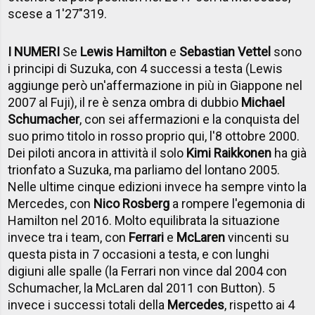
scese a 1'27"319.
I NUMERI
Se
Lewis Hamilton
e
Sebastian Vettel
sono
i principi di Suzuka, con 4 successi a testa (Lewis
aggiunge però un'affermazione in più in Giappone nel
2007 al Fuji), il re è senza ombra di dubbio
Michael
Schumacher
, con sei affermazioni e la conquista del
suo primo titolo in rosso proprio qui, l'8 ottobre 2000.
Dei piloti ancora in attività il solo
Kimi Raikkonen
ha già
trionfato a Suzuka, ma parliamo del lontano 2005.
Nelle ultime cinque edizioni invece ha sempre vinto la
Mercedes, con
Nico Rosberg
a rompere l'egemonia di
Hamilton nel 2016. Molto equilibrata la situazione
invece tra i team, con
Ferrari
e
McLaren
vincenti su
questa pista in 7 occasioni a testa, e con lunghi
digiuni alle spalle (la Ferrari non vince dal 2004 con
Schumacher, la McLaren dal 2011 con Button). 5
invece i successi totali della
Mercedes
, rispetto ai 4