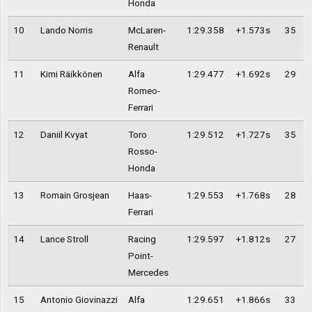
Honda
10
Lando Norris
McLaren-
1:29.358
+1.573s
35
Renault
11
Kimi Räikkönen
Alfa
1:29.477
+1.692s
29
Romeo-
Ferrari
12
Daniil Kvyat
Toro
1:29.512
+1.727s
35
Rosso-
Honda
13
Romain Grosjean
Haas-
1:29.553
+1.768s
28
Ferrari
14
Lance Stroll
Racing
1:29.597
+1.812s
27
Point-
Mercedes
15
Antonio Giovinazzi
Alfa
1:29.651
+1.866s
33