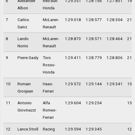
6
Alexander
Red Bull-
1:29.351
1:28.156
1:27.851
19
Albon
Honda
7
Carlos
McLaren-
1:29.018
1:28.577
1:28.304
21
Sainz
Renault
8
Lando
McLaren-
1:28.873
1:28.571
1:28.464
21
Norris
Renault
9
Pierre Gasly
Toro
1:29.411
1:28.779
1:28.836
21
Rosso-
Honda
10
Romain
Haas-
1:29.572
1:29.144
1:29.341
15
Grosjean
Ferrari
11
Antonio
Alfa
1:29.604
1:29.254
15
Giovinazzi
Romeo-
Ferrari
12
Lance Stroll
Racing
1:29.594
1:29.345
12