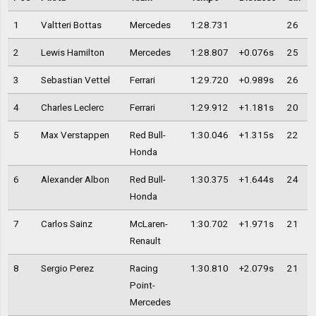
1
Valtteri Bottas
Mercedes
1:28.731
26
2
Lewis Hamilton
Mercedes
1:28.807
+0.076s
25
3
Sebastian Vettel
Ferrari
1:29.720
+0.989s
26
4
Charles Leclerc
Ferrari
1:29.912
+1.181s
20
5
Max Verstappen
Red Bull-
1:30.046
+1.315s
22
Honda
6
Alexander Albon
Red Bull-
1:30.375
+1.644s
24
Honda
7
Carlos Sainz
McLaren-
1:30.702
+1.971s
21
Renault
8
Sergio Perez
Racing
1:30.810
+2.079s
21
Point-
Mercedes