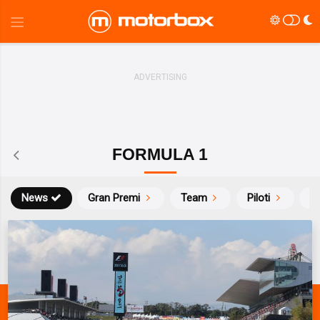
FORMULA 1
News
Gran Premi
Team
Piloti
Ca