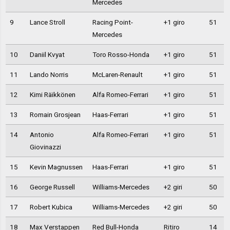
Mercedes
9
Lance Stroll
Racing Point-
+1 giro
51
Mercedes
10
Daniil Kvyat
Toro Rosso-Honda
+1 giro
51
11
Lando Norris
McLaren-Renault
+1 giro
51
12
Kimi Räikkönen
Alfa Romeo-Ferrari
+1 giro
51
13
Romain Grosjean
Haas-Ferrari
+1 giro
51
14
Antonio
Alfa Romeo-Ferrari
+1 giro
51
Giovinazzi
15
Kevin Magnussen
Haas-Ferrari
+1 giro
51
16
George Russell
Williams-Mercedes
+2 giri
50
17
Robert Kubica
Williams-Mercedes
+2 giri
50
18
Max Verstappen
Red Bull-Honda
Ritiro
14