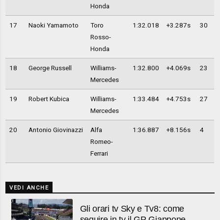
Honda
17
Naoki Yamamoto
Toro
1:32.018
+3.287s
30
Rosso-
Honda
18
George Russell
Williams-
1:32.800
+4.069s
23
Mercedes
19
Robert Kubica
Williams-
1:33.484
+4.753s
27
Mercedes
20
Antonio Giovinazzi
Alfa
1:36.887
+8.156s
4
Romeo-
Ferrari
VEDI ANCHE
Gli orari tv Sky e Tv8: come
seguire in tv il GP Giappone