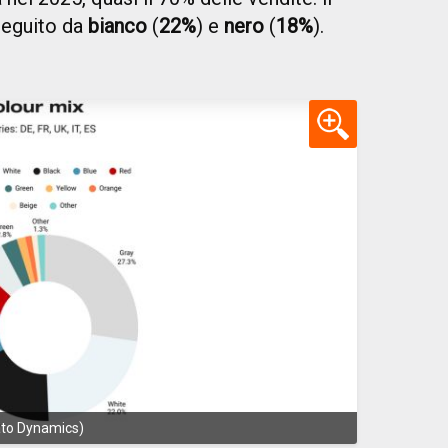
seguito da
bianco
(
22%
) e
nero
(
18%
).
 Jato Dynamics)