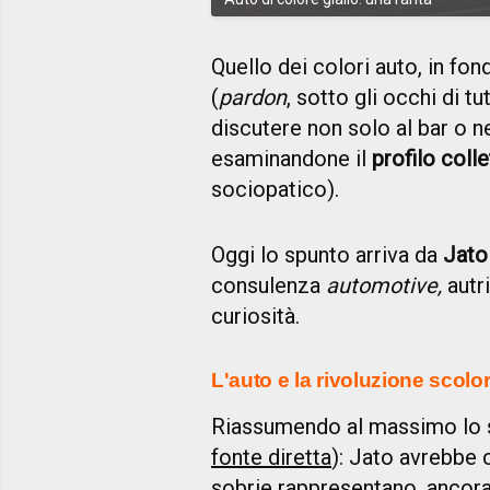
Quello dei colori auto, in fon
(
pardon
, sotto gli occhi di t
discutere non solo al bar o ne
esaminandone il
profilo coll
sociopatico).
Oggi lo spunto arriva da
Jato
consulenza
automotive,
autr
curiosità.
L'auto e la rivoluzione scolor
Riassumendo al massimo lo s
fonte diretta
): Jato avrebbe c
sobrie rappresentano, ancora 