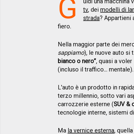
G
uidi una macchina v
tv
, dei
modelli di la
strada
? Appartieni 
fiero.
Nella maggior parte dei mercat
sappiamo
), le nuove auto si t
bianco o nero”
, quasi a vole
(incluso il traffico... mentale).
L'auto è un prodotto in rapida
terzo millennio, sotto vari a
carrozzerie esterne (
SUV & 
tecnologie interne, sistemi d
Ma
la vernice esterna
, quell