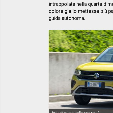
intrappolata nella quarta di
colore giallo mettesse più pa
guida autonoma.
Auto di colore giallo: una rarità