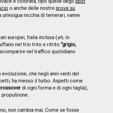
ivace e colorata, tipo quelle degli
spot
ncio
o anche delle nostre
prove su
a un’esigua nicchia di temerari, vanne
i europei, Italia inclusa (
eh, lo
uffano nel trio trito e ritrito
“grigio,
r scomparire nel traffico quotidiano
 evoluzione, che negli anni venti del
spetti, ha messo il turbo. Aspetti come
crossover
di ogni forma e di ogni taglia),
i propulsione.
a no, non cambia mai. Come se fosse