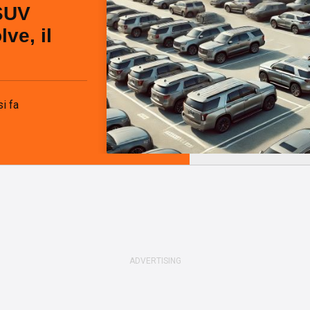
 SUV
lve, il
i fa