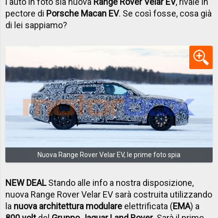
l'auto in foto sia nuova
Range Rover Velar EV
, rivale in
pectore di
Porsche Macan EV
. Se così fosse, cosa già
di lei sappiamo?
Nuova Range Rover Velar EV, le prime foto spia
NEW DEAL
Stando alle info a nostra disposizione,
nuova Range Rover Velar EV sarà costruita utilizzando
la
nuova architettura modulare
elettrificata (
EMA
) a
800 volt
del
Gruppo Jaguar Land Rover
. Sarà il primo