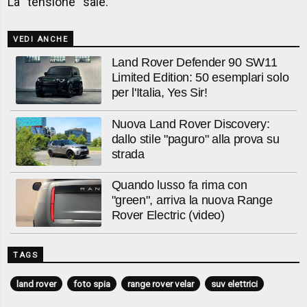
La ''tensione'' sale.
VEDI ANCHE
Land Rover Defender 90 SW11
Limited Edition: 50 esemplari solo
per l'Italia, Yes Sir!
Nuova Land Rover Discovery:
dallo stile "paguro" alla prova su
strada
Quando lusso fa rima con
"green", arriva la nuova Range
Rover Electric (video)
TAGS
land rover
foto spia
range rover velar
suv elettrici