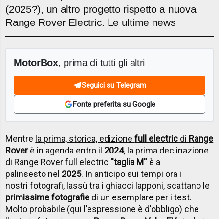
(2025?), un altro progetto rispetto a nuova
Range Rover Electric. Le ultime news
MotorBox
, prima di tutti gli altri
Seguici su Telegram
Fonte preferita su Google
Mentre
la prima, storica, edizione
full electric
di
Range
Rover
è in agenda entro il
2024
, la prima declinazione
di Range Rover full electric
''taglia M''
è a
palinsesto nel
2025
. In anticipo sui tempi ora i
nostri fotografi, lassù tra i ghiacci lapponi, scattano le
primissime fotografie
di un esemplare per i test.
Molto probabile (qui l'espressione è d'obbligo) che