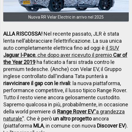
Nuova RR Velar Electric in arrivo nel 2025
ALLA RISCOSSA!
Nel recente passato, JLR è stata
lenta nell’abbracciare l’elettrificazione. La sua unica
auto completamente elettrica fino ad oggi è
il SUV
Jaguar I-Pace
, che dopo aver ricevuto il premio
Car of
the Year 2019
ha faticato a farsi strada contro le
premium tedesche. (Anche) con Velar EV, il Gruppo
inglese controllato dall'indiana Tata punterà a
riavvicinare il gap con le rivali
: la nuova piattaforma,
performance competitive, il lusso tipico Range Rover.
Tutto il resto viene ancora gelosamente custodito.
Sapremo qualcosa in più, probabilmente, in occasione
della world premiere di
Range Rover EV
''a grandezza
naturale'
'. Che è però
un altro progetto
ancora
(piattaforma
MLA
, in comune con nuova
Discover EV
).