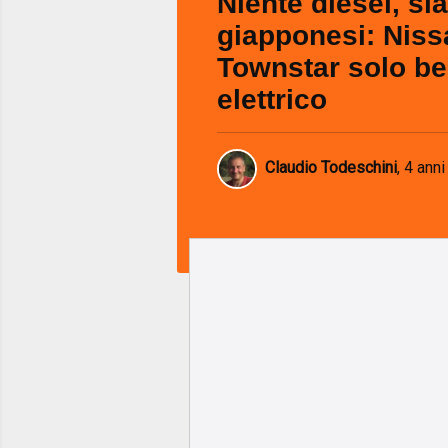
Niente diesel, s
giapponesi: Niss
Townstar solo be
elettrico
Claudio Todeschini
,
4 anni