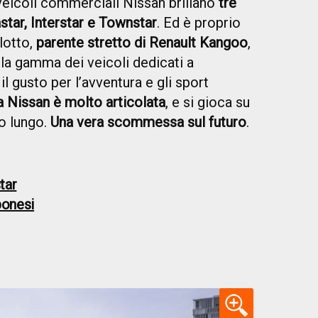
veicoli commerciali Nissan brillano
tre
star, Interstar e Townstar
. Ed è proprio
 lotto,
parente stretto di Renault Kangoo
,
lla gamma dei veicoli dedicati a
il gusto per l’avventura e gli sport
ia Nissan è molto articolata
, e si gioca su
o lungo.
Una vera scommessa sul futuro
.
tar
ponesi