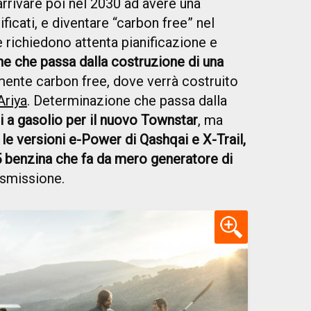
arrivare poi nel 2030 ad avere una
ficati, e diventare “carbon free” nel
e richiedono attenta pianificazione e
ne che passa dalla costruzione di una
nte carbon free, dove verrà costruito
Ariya
. Determinazione che passa dalla
 a gasolio per il nuovo Townstar
, ma
o
le versioni e-Power di Qashqai e X-Trail,
5 benzina che fa da mero generatore di
asmissione.