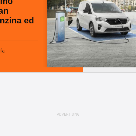
iamo
an
nzina ed
 fa