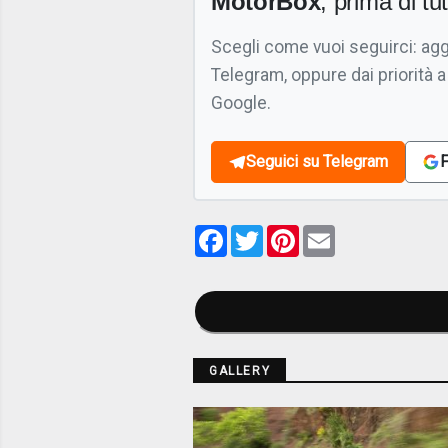
MotorBox
, prima di tutt
Scegli come vuoi seguirci: ag
Telegram, oppure dai priorità a
Google.
Seguici su Telegram
F
Facebook
Twitter
Pinterest
Email
GALLERY