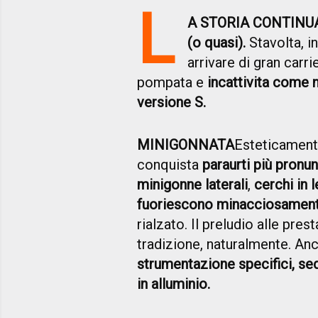
L
A STORIA CONTINUA
(o quasi).
Stavolta, i
arrivare di gran carri
pompata e
incattivita come 
versione S.
MINIGONNATA
Esteticament
conquista
paraurti più pronun
minigonne laterali
,
cerchi in 
fuoriescono minacciosamente
rialzato. Il preludio alle pre
tradizione, naturalmente. An
strumentazione specifici, sedi
in alluminio.