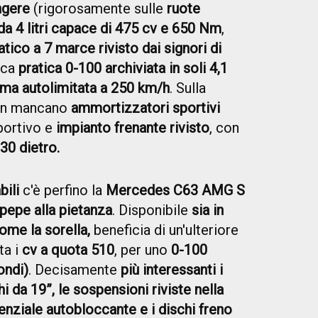
ngere
(rigorosamente sulle
ruote
da 4 litri capace di 475 cv e 650 Nm
,
ico a 7 marce rivisto dai signori di
fica
pratica 0-100 archiviata in soli 4,1
ma autolimitata a 250 km/h
. Sulla
n mancano
ammortizzatori sportivi
portivo e
impianto frenante rivisto
, con
30 dietro.
bili
c'è perfino la
Mercedes C63 AMG S
 pepe alla pietanza
. Disponibile
sia in
ome la sorella,
beneficia di un'ulteriore
ta i
cv a quota 510
, per uno
0-100
ondi)
. Decisamente
più interessanti i
hi da 19”, le sospensioni riviste nella
renziale autobloccante e i dischi freno