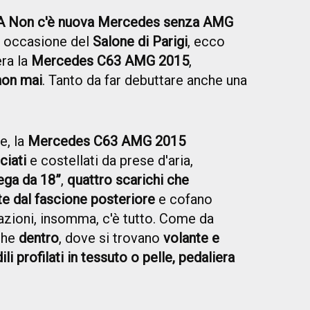
 Non c'è nuova Mercedes senza AMG
n occasione del
Salone di Parigi
, ecco
era la
Mercedes C63 AMG 2015
,
non mai
. Tanto da far debuttare anche una
e, la
Mercedes C63 AMG 2015
ciati
e costellati da prese d'aria,
lega da 18”
,
quattro scarichi che
 dal fascione posteriore
e cofano
stazioni, insomma, c'è tutto. Come da
che
dentro
, dove si trovano
volante e
li profilati in tessuto o pelle, pedaliera