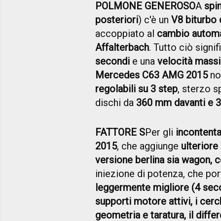
POLMONE GENEROSO
A
spi
posteriori
) c'è un
V8 biturbo 
accoppiato al
cambio automat
Affalterbach
. Tutto ciò signi
secondi
e una
velocità massi
Mercedes C63 AMG 2015
no
regolabili su 3 step
, sterzo s
dischi da
360 mm davanti e 3
FATTORE S
Per gli
incontenta
2015
, che aggiunge
ulteriore
versione berlina sia wagon, c
iniezione di potenza, che por
leggermente migliore (4 sec
supporti motore attivi, i cerc
geometria e taratura, il diffe