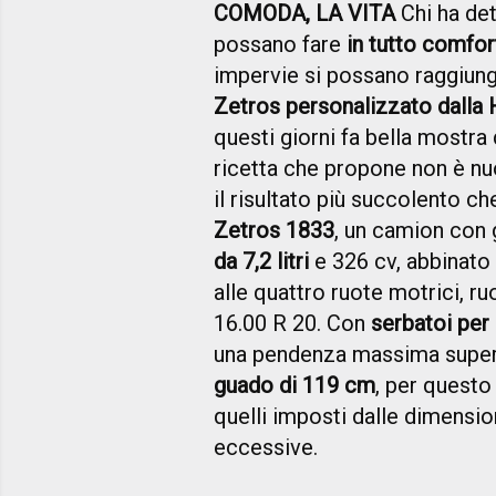
COMODA, LA VITA
Chi ha det
possano fare
in tutto comfor
impervie si possano raggiunge
Zetros personalizzato dalla
questi giorni fa bella mostra 
ricetta che propone non è nuo
il risultato più succolento c
Zetros 1833
, un camion con g
da 7,2 litri
e 326 cv, abbinato
alle quattro ruote motrici, ru
16.00 R 20.
Con
serbatoi per 
una pendenza massima supera
guado di 119 cm
, per quest
quelli imposti dalle dimens
eccessive
.