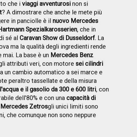
to che i
viaggi avventurosi
non si
t
? A dimostrare che an
che le mete più
re in panciolle è il
nuovo Mercedes
 Hartmann Spezialkarosserien
, che in
di sé al
Caravan Show di Dusseldorf
. La
va ma la qualità degli ingredienti rende
he mai. La base è un
Mercedes Benz
li attributi veri, con motore
sei cilindri
 a un cambio automatico a sei marce e
ote peraltro tassellate e della misura
l'acqua e il gasolio da 300 e 600 litri
, con
bile dell'80% e con una
capacità di
o
Mercedes Zetros
gli unici limiti sono
ioni, che comunque non sono neppure