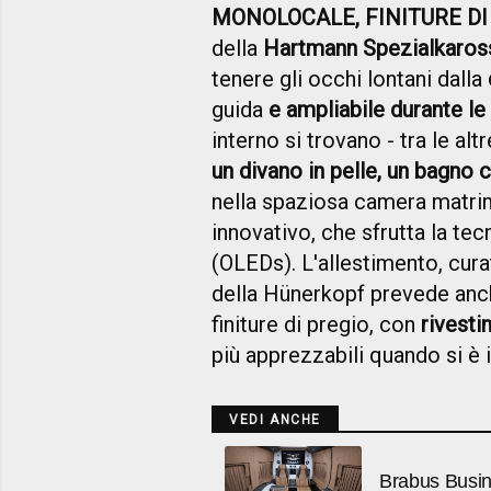
MONOLOCALE, FINITURE DI
della
Hartmann Spezialkaros
tenere gli occhi lontani dalla
guida
e ampliabile durante le
interno si trovano - tra le alt
un divano in pelle, un bagno 
nella spaziosa camera matrim
innovativo, che sfrutta la te
(OLEDs). L'allestimento, cur
della Hünerkopf prevede anc
finiture di pregio, con
rivesti
più apprezzabili quando si è 
VEDI ANCHE
Brabus Busi