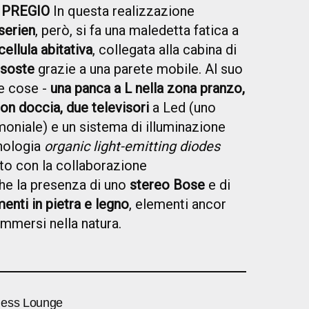
 PREGIO
In questa realizzazione
serien
, però, si fa una maledetta fatica a
cellula abitativa
, collegata alla cabina di
 soste
grazie a una parete mobile. Al suo
re cose -
una panca a L nella zona pranzo,
con doccia, due televisori
a Led (uno
oniale) e un sistema di illuminazione
cnologia
organic light-emitting diodes
ato con la collaborazione
he la presenza di uno
stereo Bose
e di
menti in pietra e legno
, elementi ancor
immersi nella natura.
ness Lounge