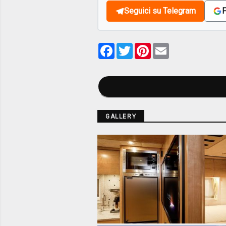
Seguici su Telegram
F
Facebook
Twitter
Pinterest
Email
GALLERY