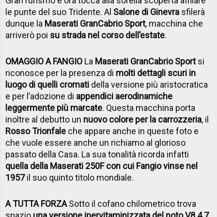
GranTurismo e ora tocca alla sorella scoperta affilare
le punte del suo Tridente. Al
Salone di Ginevra
sfilerà
dunque la
Maserati GranCabrio Sport
, macchina che
arriverò poi
su strada nel corso dell’estate
.
OMAGGIO A FANGIO
La
Maserati GranCabrio Sport
si
riconosce per la presenza di
molti dettagli scuri in
luogo di quelli cromati
della versione più aristocratica
e per l’adozione di
appendici aerodinamiche
leggermente più marcate
. Questa macchina porta
inoltre al debutto un
nuovo colore per la carrozzeria
, il
Rosso Trionfale
che appare anche in queste foto e
che vuole essere anche un richiamo al glorioso
passato della Casa. La sua tonalità ricorda infatti
quella della Maserati 250F con cui Fangio vinse nel
1957
il suo quinto titolo mondiale.
A TUTTA FORZA
Sotto il cofano chilometrico trova
spazio
una versione ipervitaminizzata del noto V8 4.7
,