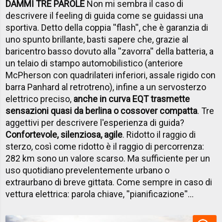
DAMMI TRE PAROLE
Non mi sembra il caso di
descrivere il feeling di guida come se guidassi una
sportiva. Detto della coppia ''flash'', che è garanzia di
uno spunto brillante, basti sapere che, grazie al
baricentro basso dovuto alla ''zavorra'' della batteria, a
un telaio di stampo automobilistico (anteriore
McPherson con quadrilateri inferiori, assale rigido con
barra Panhard al retrotreno), infine a un servosterzo
elettrico preciso,
anche in curva EQT trasmette
sensazioni quasi da berlina o cossover compatta
. Tre
aggettivi per descrivere l'esperienza di guida?
Confortevole, silenziosa, agile
. Ridotto il raggio di
sterzo, così come ridotto è il raggio di percorrenza:
282 km sono un valore scarso. Ma sufficiente per un
uso quotidiano prevelentemente urbano o
extraurbano di breve gittata. Come sempre in caso di
vettura elettrica: parola chiave, ''pianificazione''...