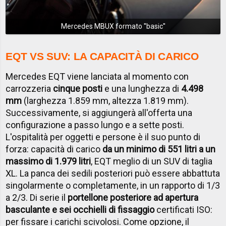
Mercedes MBUX formato ''basic''
EQT VS SUV: LA CAPACITÀ DI CARICO
Mercedes EQT viene lanciata al momento con
carrozzeria
cinque posti
e una lunghezza di
4.498
mm
(larghezza 1.859 mm, altezza 1.819 mm).
Successivamente, si aggiungerà all'offerta una
configurazione a passo lungo e a sette posti.
L'ospitalità per oggetti e persone è il suo punto di
forza: capacità di carico
da un minimo di 551 litri a un
massimo di 1.979 litri
, EQT meglio di un SUV di taglia
XL. La panca dei sedili posteriori può essere abbattuta
singolarmente o completamente, in un rapporto di 1/3
a 2/3. Di serie il
portellone posteriore ad apertura
basculante e sei occhielli di fissaggio
certificati ISO:
per fissare i carichi scivolosi. Come opzione, il