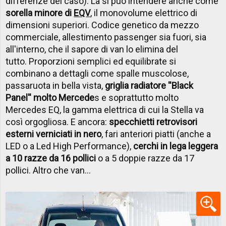
differenze del caso). La si può intendere anche come
sorella minore di
EQV
, il monovolume elettrico di
dimensioni superiori. Codice genetico da mezzo
commerciale, allestimento passenger sia fuori, sia
all'interno, che il sapore di van lo elimina del
tutto. Proporzioni semplici ed equilibrate si
combinano a dettagli come spalle muscolose,
passaruota in bella vista,
griglia radiatore ''Black
Panel'' molto Mercede
s e soprattutto molto
Mercedes EQ, la gamma elettrica di cui la Stella va
così orgogliosa. E ancora:
specchietti retrovisori
esterni verniciati in nero
, fari anteriori piatti (anche a
LED o a Led High Performance),
cerchi in lega leggera
a 10 razze da 16 pollici
o a 5 doppie razze da 17
pollici. Altro che van...