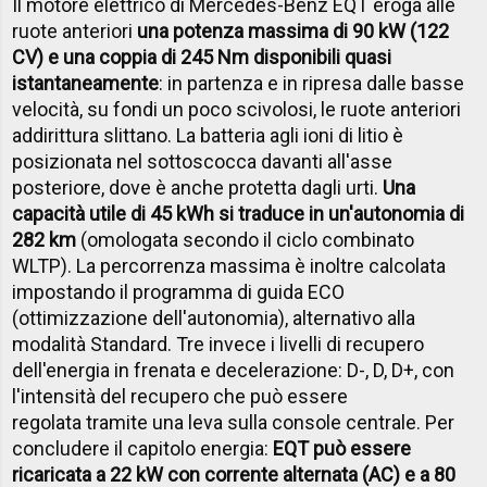
Il motore elettrico di Mercedes-Benz EQT eroga alle
ruote anteriori
una potenza massima di 90 kW (122
CV) e una coppia di 245 Nm disponibili quasi
istantaneamente
: in partenza e in ripresa dalle basse
velocità, su fondi un poco scivolosi, le ruote anteriori
addirittura slittano. La batteria agli ioni di litio è
posizionata nel sottoscocca davanti all'asse
posteriore, dove è anche protetta dagli urti.
Una
capacità utile di 45 kWh si traduce in un'autonomia di
282 km
(omologata secondo il ciclo combinato
WLTP). La percorrenza massima è inoltre calcolata
impostando il programma di guida ECO
(ottimizzazione dell'autonomia), alternativo alla
modalità Standard. Tre invece i livelli di recupero
dell'energia in frenata e decelerazione: D-, D, D+, con
l'intensità del recupero che può essere
regolata tramite una leva sulla console centrale. Per
concludere il capitolo energia:
EQT può essere
ricaricata a 22 kW con corrente alternata (AC) e a 80