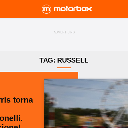
TAG: RUSSELL
ris torna
nelli.
sione!