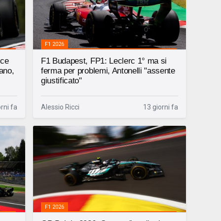
F1 2026
oce
F1 Budapest, FP1: Leclerc 1° ma si
ano,
ferma per problemi, Antonelli "assente
giustificato"
rni fa
Alessio Ricci
13 giorni fa
F1 2026