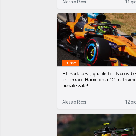
Alessio Ricci
11 gio
F1 2026
F1 Budapest, qualifiche: Norris be
le Ferrari, Hamilton a 12 millesim
penalizzato!
Alessio Ricci
12 gio