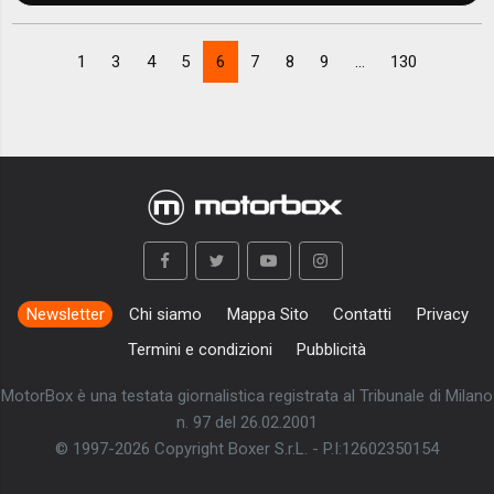
1
3
4
5
6
7
8
9
...
130
Newsletter
Chi siamo
Mappa Sito
Contatti
Privacy
Termini e condizioni
Pubblicità
MotorBox è una testata giornalistica registrata al Tribunale di Milano
n. 97 del 26.02.2001
© 1997-2026 Copyright Boxer S.r.L. - P.I:12602350154