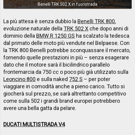
Benelli TRK 502 X in fuoristrada
La più attesa è senza dubbio la
Benelli TRK 800
,
evoluzione naturale della
TRK 502 X
che dopo anni di
dominio della
BMW R 1250 GS
ha scalzato la tedesca
dal primato delle moto più vendute nel Belpaese. Con
la TRK 800 Benelli potrebbe sconquassare il mercato,
fornendo quelle prestazioni in più – senza esagerare
dato che il motore sarà il bicilindrico parallelo
frontemarcia da 750 cc o poco più già utilizzato sulla
Leoncino 800
e sulla naked
752 S
– per poter
viaggiare in comodità anche a pieno carico. Tutto si
giocherà sul prezzo, se sarà altrettanto competitivo
come sulla 502 i grandi brand europei potrebbero
avere una bella gatta da pelare.
DUCATI MULTISTRADA V4