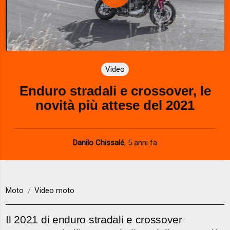
P
l
a
Video
y
Enduro stradali e crossover, le
V
novità più attese del 2021
i
d
Danilo Chissalé
,
5 anni fa
e
o
Moto
Video moto
Il 2021 di enduro stradali e crossover