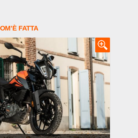
OM’È FATTA