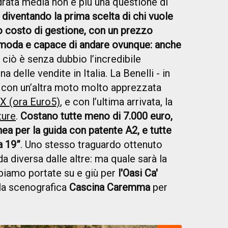
drata media non è più una questione di
 diventando la prima scelta di chi vuole
 costo di gestione, con un prezzo
moda e capace di andare ovunque: anche
 ciò è senza dubbio l’incredibile
ina delle vendite in Italia. La Benelli - in
 con un’altra moto molto apprezzata
 (ora Euro5)
, e con l’ultima arrivata, la
ure
.
Costano tutte meno di 7.000 euro,
ea per la guida con patente A2, e tutte
a 19”
. Uno stesso traguardo ottenuto
a diversa dalle altre: ma quale sarà la
bbiamo portate su e giù per
l'Oasi Ca'
lla scenografica
Cascina Caremma
per