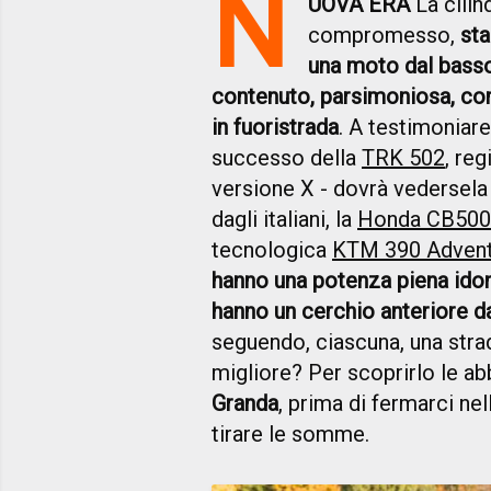
N
UOVA ERA
La cilin
compromesso,
sta
una moto dal basso
contenuto, parsimoniosa, co
in fuoristrada
. A testimoniare
successo della
TRK 502
, reg
versione X - dovrà vedersela
dagli italiani, la
Honda CB500X
tecnologica
KTM 390 Advent
hanno una potenza piena idon
hanno un cerchio anteriore d
seguendo, ciascuna, una strad
migliore? Per scoprirlo le a
Granda
, prima di fermarci ne
tirare le somme.