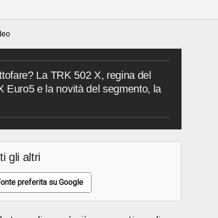
o
deo
tuttofare? La TRK 502 X, regina del
 Euro5 e la novità del segmento, la
i gli altri
onte preferita su Google