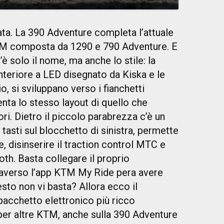
vata. La 390 Adventure completa l’attuale
TM composta da 1290 e 790 Adventure. E
è solo il nome, ma anche lo stile: la
 anteriore a LED disegnato da Kiska e le
io, si sviluppano verso i fianchetti
senta lo stesso layout di quello che
ri. Dietro il piccolo parabrezza c’è un
 tasti sul blocchetto di sinistra, permette
e, disinserire il traction control MTC e
oth. Basta collegare il proprio
averso l’app KTM My Ride pera avere
esto non vi basta? Allora ecco il
 pacchetto elettronico più ricco
er altre KTM, anche sulla 390 Adventure