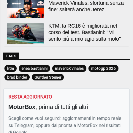
Maverick Vinales, sfortuna senza
fine: salterà anche Jerez
KTM, la RC16 è migliorata nel
corso dei test. Bastianini: "Mi
sento più a mio agio sulla moto"
TAGS
ktm
enea bastianini
maverick vinales
motogp 2026
brad binder
Gunther Steiner
RESTA AGGIORNATO
MotorBox
, prima di tutti gli altri
Scegli come vuoi seguirci: aggiornamenti in tempo reale
su Telegram, oppure dai priorità a MotorBox nei risultati
di Google.