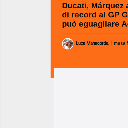
Ducati, Márquez 
di record al GP 
può eguagliare A
Luca Manacorda
,
1 mese 