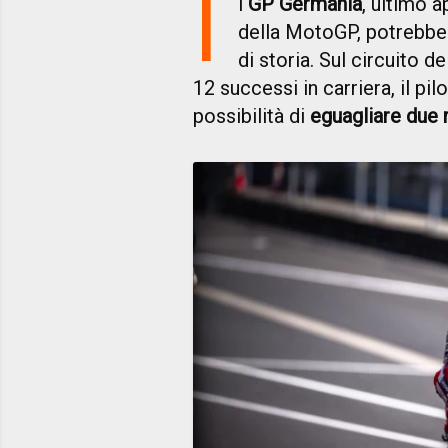
I
l
GP Germania
, ultimo 
della MotoGP, potrebbe
di storia. Sul circuito 
12 successi in carriera, il pil
possibilità di
eguagliare due 