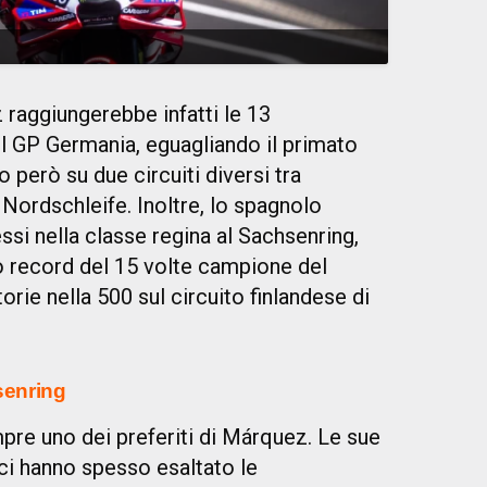
z raggiungerebbe infatti le 13
l GP Germania, eguagliando il primato
o però su due circuiti diversi tra
Nordschleife. Inoltre, lo spagnolo
si nella classe regina al Sachsenring,
o record del 15 volte campione del
rie nella 500 sul circuito finlandese di
senring
re uno dei preferiti di Márquez. Le sue
ici hanno spesso esaltato le