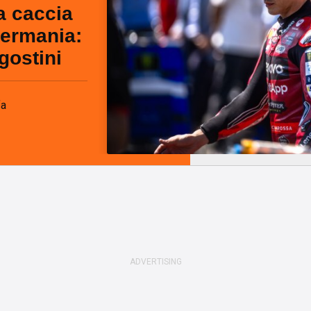
a caccia
Germania:
gostini
fa