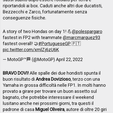
riportandoli ai box. Caduti anche altri due ducatisti,
Bezzecchi e Zarco, fortunatamente senza
conseguenze fisiche.
A story of two Hondas on day 1! 💪
@polespargaro
fastest in FP2 with teammate
@marcmarquez93
fastest overall! 🤝
#PortugueseGP
🇵🇹
pic.twitter.com/xmlZj6zU6K
— MotoGP™🏁 (@MotoGP)
April 22, 2022
BRAVO DOVI!
Alle spalle dei due hondisti spunta il
buon risultato di
Andrea Dovizioso
, terzo con una
Yamaha in grossa difficoltà nelle FP1. In molti hanno
provato a girare per trovare un buon assetto sul
bagnato, che potrebbe interessare il weekend
lusitano anche nei prossimi giorni, tra questi il
padrone di casa
Miguel Oliveira
, autore di oltre 20 giri