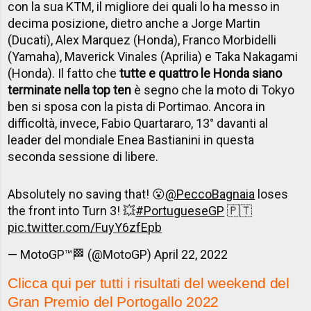
con la sua KTM, il migliore dei quali lo ha messo in
decima posizione, dietro anche a Jorge Martin
(Ducati), Alex Marquez (Honda), Franco Morbidelli
(Yamaha), Maverick Vinales (Aprilia) e Taka Nakagami
(Honda). Il fatto che
tutte e quattro le Honda siano
terminate nella top ten
è segno che la moto di Tokyo
ben si sposa con la pista di Portimao. Ancora in
difficoltà, invece, Fabio Quartararo, 13° davanti al
leader del mondiale Enea Bastianini in questa
seconda sessione di libere.
Absolutely no saving that! 😮
@PeccoBagnaia
loses
the front into Turn 3! 💥
#PortugueseGP
🇵🇹
pic.twitter.com/FuyY6zfEpb
— MotoGP™🏁 (@MotoGP)
April 22, 2022
Clicca qui per tutti i risultati del weekend del
Gran Premio del Portogallo 2022