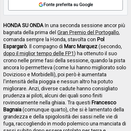
Fonte preferita su Google
HONDA SU ONDA
In una seconda sessione ancor più
bagnata della prima del
Gran Premio del Portogallo
,
comanda sempre la Honda, stavolta con
Pol
Espargarò
. Il compagno di
Marc Marquez
(secondo,
dopo il miglior tempo delle FP1
) ha ottenuto il suo
crono nelle prime fasi della sessione, quando la pista
ancora lo permetteva (come lui hanno migliorato solo
Dovizioso e Morbidelli), poi però è aumentata
l'intensità della pioggia e nessun altro ha potuto
migliorare. Anzi, diverse cadute hanno consigliato
prudenza ai piloti, alcuni dei quali sono finiti
rovinosamente nella ghiaia. Tra questi
Francesco
Bagnaia
(comunque quarto), che si è lamentato della
grandezza e della spigolosità dei sassi nelle vie di
fuga, raccogliendo in modo polemico una manciata di
sassi subito dopo essere rotolato per terra e