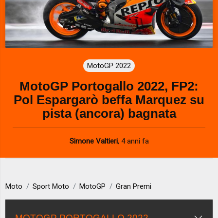
MotoGP 2022
MotoGP Portogallo 2022, FP2:
Pol Espargarò beffa Marquez su
pista (ancora) bagnata
Simone Valtieri
,
4 anni fa
Moto
Sport Moto
MotoGP
Gran Premi
MOTOGP PORTOGALLO 2022