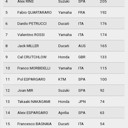
4
Alex RINS
Suzuki
SPA
205
5
Fabio QUARTARARO
Yamaha
FRA
192
6
Danilo PETRUCCI
Ducati
ITA
176
7
Valentino ROSSI
Yamaha
ITA
174
8
Jack MILLER
Ducati
AUS
165
9
Cal CRUTCHLOW
Honda
GBR
133
10
Franco MORBIDELLI
Yamaha
ITA
115
11
Pol ESPARGARO
KTM
SPA
100
12
Joan MIR
Suzuki
SPA
92
13
Takaaki NAKAGAMI
Honda
JPN
74
14
Aleix ESPARGARO
Aprilia
SPA
63
15
Francesco BAGNAIA
Ducati
ITA
54