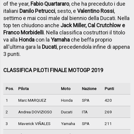
of the year,
Fabio Quartararo
, che ha preceduto i due
italiani
Danilo Petrucci
, sesto, e
Valentino Rossi
,
settimo e mai così male dal biennio della Ducati. Nella
top ten chiudono anche
Jack Miller, Cal Crutchlow e
Franco Morbidelli
. Nella classifica costruttori il titolo
va alla
Honda
con la
Yamaha
che beffa proprio
all'ultima gara la
Ducati
, precedendola infine di appena
3 punti.
CLASSIFICA PILOTI FINALE MOTOGP 2019
Pos.
Pilota
Moto
Nazione
Punti
1
Marc MARQUEZ
Honda
SPA
420
2
Andrea DOVIZIOSO
Ducati
ITA
269
3
Maverick VIÑALES
Yamaha
SPA
211