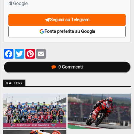
di Google.
Seguici su Telegram
Fonte preferita su Google
Facebook
Twitter
Pinterest
Email
0
Commenti
GALLERY