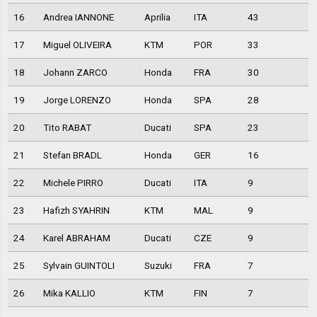
16
Andrea IANNONE
Aprilia
ITA
43
17
Miguel OLIVEIRA
KTM
POR
33
18
Johann ZARCO
Honda
FRA
30
19
Jorge LORENZO
Honda
SPA
28
20
Tito RABAT
Ducati
SPA
23
21
Stefan BRADL
Honda
GER
16
22
Michele PIRRO
Ducati
ITA
9
23
Hafizh SYAHRIN
KTM
MAL
9
24
Karel ABRAHAM
Ducati
CZE
9
25
Sylvain GUINTOLI
Suzuki
FRA
7
26
Mika KALLIO
KTM
FIN
7