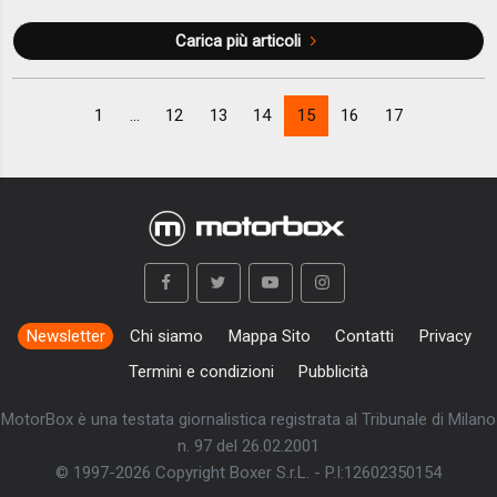
Carica più articoli
1
...
12
13
14
15
16
17
Newsletter
Chi siamo
Mappa Sito
Contatti
Privacy
Termini e condizioni
Pubblicità
MotorBox è una testata giornalistica registrata al Tribunale di Milano
n. 97 del 26.02.2001
© 1997-2026 Copyright Boxer S.r.L. - P.I:12602350154