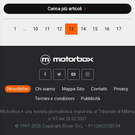
Carica più articoli
1
...
10
11
12
13
14
15
16
17
Newsletter
Chi siamo
Mappa Sito
Contatti
Privacy
Termini e condizioni
Pubblicità
MotorBox è una testata giornalistica registrata al Tribunale di Milano
n. 97 del 26.02.2001
© 1997-2026 Copyright Boxer S.r.L. - P.I:12602350154