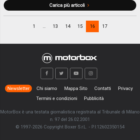
Carica più articoli
1
...
13
14
15
16
17
Newsletter
Chi siamo
Mappa Sito
Contatti
Privacy
Termini e condizioni
Pubblicità
MotorBox è una testata giornalistica registrata al Tribunale di Milano
n. 97 del 26.02.2001
© 1997-2026 Copyright Boxer S.r.L. - P.I:12602350154