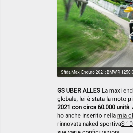
Sfida Maxi Enduro 2021: BMW R 1250 
GS UBER ALLES
La maxi endu
globale, lei è stata la moto
2021 con circa 60.000 unità
.
ho anche inserito nella
mia c
rinnovata naked sportiva
S 10
sue varie configurazioni.