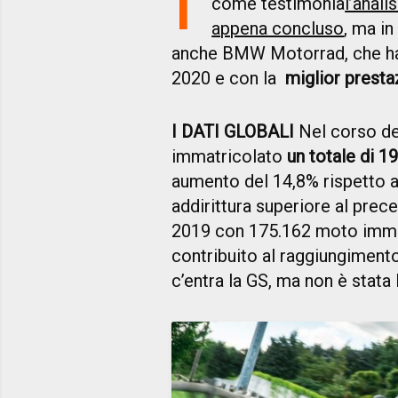
come testimonia
l’anal
appena concluso
, ma in
anche BMW Motorrad, che ha c
2020 e con la
miglior presta
I DATI GLOBALI
Nel corso del
immatricolato
un totale di 1
aumento del 14,8% rispetto al
addirittura superiore al prec
2019 con 175.162 moto immat
contribuito al raggiungimen
c’entra la GS, ma non è stata 