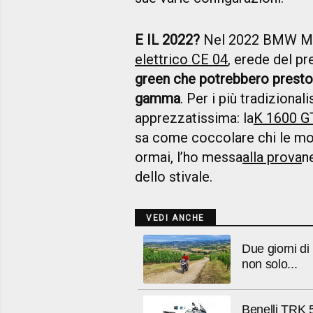
E IL 2022?
Nel 2022 BMW Moto
elettrico CE 04
, erede del p
green che potrebbero presto 
gamma
. Per i più tradizional
apprezzatissima: la
K 1600 G
sa come coccolare chi le mont
ormai, l’ho messa
alla prova
n
dello stivale.
VEDI ANCHE
Due giorni d
non solo...
Benelli TRK 