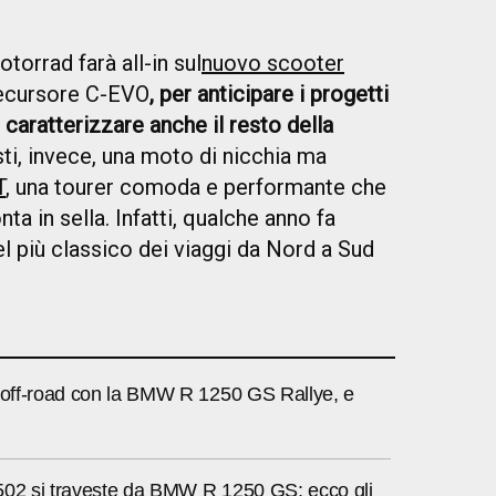
rrad farà all-in sul
nuovo scooter
recursore C-EVO
, per anticipare i progetti
caratterizzare anche il resto della
isti, invece, una moto di nicchia ma
T
, una tourer comoda e performante che
a in sella. Infatti, qualche anno fa
el più classico dei viaggi da Nord a Sud
i off-road con la BMW R 1250 GS Rallye, e
502 si traveste da BMW R 1250 GS: ecco gli