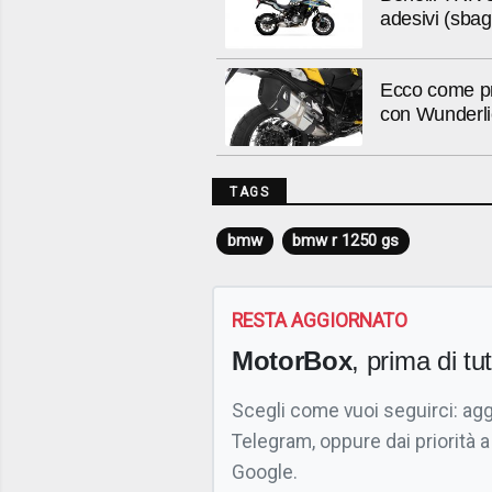
adesivi (sbagl
Ecco come pr
con Wunderl
TAGS
bmw
bmw r 1250 gs
RESTA AGGIORNATO
MotorBox
, prima di tutt
Scegli come vuoi seguirci: ag
Telegram, oppure dai priorità a
Google.