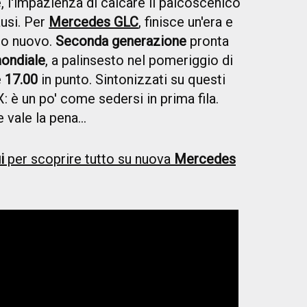
, l'impazienza di calcare il palcoscenico
ausi. Per
Mercedes GLC
, finisce un'era e
tto nuovo.
Seconda generazione
pronta
ondiale
, a palinsesto nel pomeriggio di
e
17.00
in punto. Sintonizzati su questi
 X: è un po' come sedersi in prima fila.
 vale la pena...
i
per scoprire tutto su nuova
Mercedes