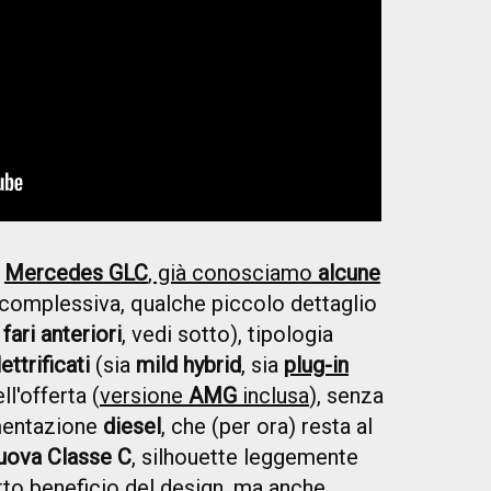
a
Mercedes GLC
, già conosciamo
alcune
complessiva, qualche piccolo dettaglio
i
fari anteriori
, vedi sotto), tipologia
ettrificati
(sia
mild hybrid
, sia
plug-in
ll'offerta (
versione
AMG
inclusa
), senza
imentazione
diesel
, che (per ora) resta al
uova Classe C
, silhouette leggemente
tutto beneficio del design, ma anche