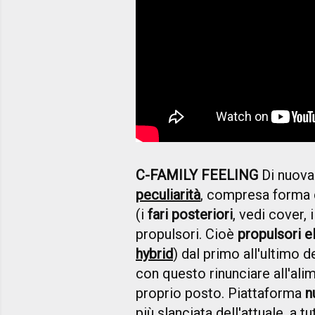
C-FAMILY FEELING
Di nuov
peculiarità
, compresa forma 
(i
fari posteriori
, vedi cover, 
propulsori. Cioè
propulsori el
hybrid
) dal primo all'ultimo de
con questo rinunciare all'al
proprio posto. Piattaforma
n
più slanciata dell'attuale, a 