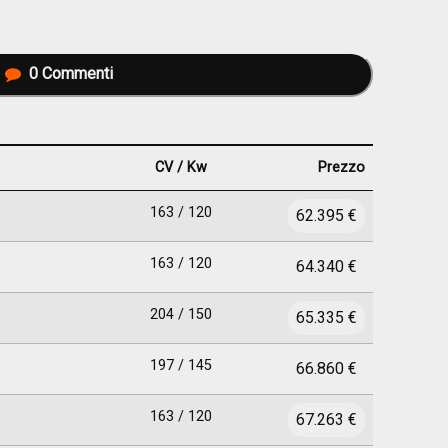
0
Commenti
CV / Kw
Prezzo
163 / 120
62.395 €
163 / 120
64.340 €
204 / 150
65.335 €
197 / 145
66.860 €
163 / 120
67.263 €