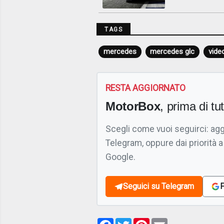
TAGS
mercedes
mercedes glc
video
RESTA AGGIORNATO
MotorBox
, prima di tutt
Scegli come vuoi seguirci: ag
Telegram, oppure dai priorità a
Google.
Seguici su Telegram
F
Facebook
Twitter
Pinterest
Email