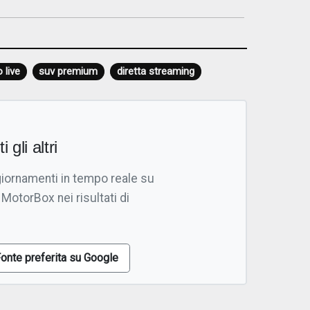
 live
suv premium
diretta streaming
i gli altri
giornamenti in tempo reale su
 MotorBox nei risultati di
onte preferita su Google