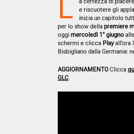
L
a certezza di piacere
e riscuotere gli appl
inizia un capitolo tu
per lo show della
premiere m
oggi
mercoledì 1° giugno
all
schermi e clicca
Play
all'ora
Bisbigliano dalla Germania: ne
AGGIORNAMENTO
Clicca
qu
GLC
.