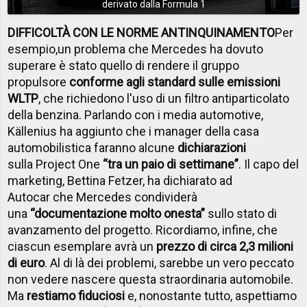
derivato dalla Formula 1
DIFFICOLTÀ CON LE NORME ANTINQUINAMENTO
Per
esempio,
un problema che Mercedes ha dovuto
superare è stato quello di rendere il gruppo
propulsore
conforme agli standard sulle emissioni
WLTP
, che richiedono l'uso di un filtro antiparticolato
della benzina. Parlando con i media automotive,
Källenius ha aggiunto che i manager della casa
automobilistica faranno alcune
dichiarazioni
sulla Project One
“tra un paio di settimane”
. Il capo del
marketing, Bettina Fetzer, ha dichiarato ad
Autocar che Mercedes condividerà
una
“documentazione molto onesta”
sullo stato di
avanzamento del progetto. Ricordiamo, infine, che
ciascun esemplare avrà un
prezzo di circa 2,3 milioni
di euro
. Al di là dei problemi, sarebbe un vero peccato
non vedere nascere questa straordinaria automobile.
Ma
restiamo fiduciosi
e, nonostante tutto, aspettiamo