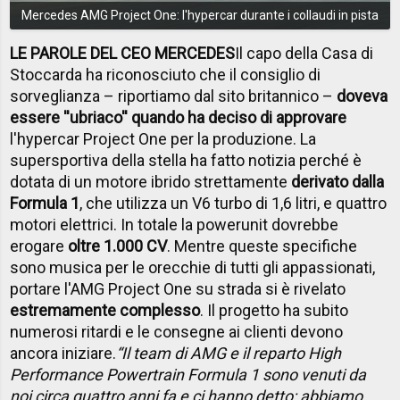
Mercedes AMG Project One: l'hypercar durante i collaudi in pista
LE PAROLE DEL CEO MERCEDES
Il capo della Casa di
Stoccarda ha riconosciuto che il consiglio di
sorveglianza – riportiamo dal sito britannico –
doveva
essere ''ubriaco'' quando ha deciso di approvare
l'hypercar Project One per la produzione. La
supersportiva della stella ha fatto notizia perché è
dotata di un motore ibrido strettamente
derivato dalla
Formula 1
, che utilizza un V6 turbo di 1,6 litri, e quattro
motori elettrici. In totale la powerunit dovrebbe
erogare
oltre 1.000 CV
.
Mentre queste specifiche
sono musica per le orecchie di tutti gli appassionati,
portare l'AMG Project One su strada si è rivelato
estremamente complesso
. Il progetto ha subito
numerosi ritardi e le consegne ai clienti devono
ancora iniziare.
“Il team di AMG e il reparto High
Performance Powertrain Formula 1 sono venuti da
noi circa quattro anni fa e ci hanno detto: abbiamo