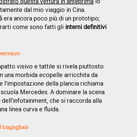
ostrato questa vettura in anteprima
lo
tamente dal mio viaggio in Cina.
6
era ancora poco più di un prototipo;
rarti come sono fatti gli
interni definitivi
.
 premium
tto visivo e tattile si rivela piuttosto
i in una morbida ecopelle arricchita da
e l'impostazione della plancia richiama
i scuola Mercedes. A dominare la scena
e
dell'infotainment, che si raccorda alla
a linea curva e fluida.
l bagagliaio