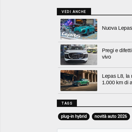
VEDI ANCHE
Nuova Lepas L
Pregi e difet
vivo
Lepas L8, la 
1.000 km di 
TAGS
plug-in hybrid
novità auto 2026