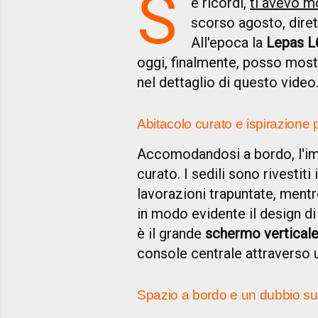
S
e ricordi,
ti avevo m
scorso agosto, diret
All'epoca la
Lepas L
oggi, finalmente, posso most
nel dettaglio di questo video
Abitacolo curato e ispirazione
Accomodandosi a bordo, l'impa
curato. I sedili sono rivestit
lavorazioni trapuntate, mentr
in modo evidente il design d
è il grande
schermo vertical
console centrale attraverso un
Spazio a bordo e un dubbio su