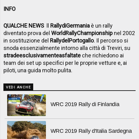
INFO
QUALCHE NEWS
ll
Rally
di
Germania
è un rally
diventato prova del
World
Rally
Championship
nel 2002
in sostituzione del
Rally
del
Portogallo
. Il percorso si
snoda essenzialmente intorno alla città di Treviri, su
strade
esclusivamente
asfaltate
che richiedono ai
team dei set up specifici per le proprie vetture e, ai
piloti, una guida molto pulita.
VEDI ANCHE
WRC 2019 Rally di Finlandia
WRC 2019 Rally d'Italia Sardegna