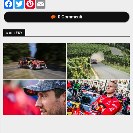
Facebook
Twitter
Pinterest
Email
0
Commenti
GALLERY