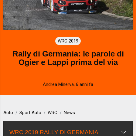
WRC 2019
Rally di Germania: le parole di
Ogier e Lappi prima del via
Andrea Minerva
,
6 anni fa
Auto
Sport Auto
WRC
News
WRC 2019 RALLY DI GERMANIA