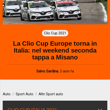
Clio Cup 2021
La Clio Cup Europe torna in
Italia: nel weekend seconda
tappa a Misano
Salvo Sardina
,
5 anni fa
Auto
Sport Auto
Altri Sport auto
CLIO CUP ITALIA 2021