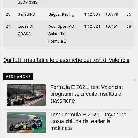
BLOMQVIST
23
Sam BIRD
Jaguar Racing
1:12.339
+0.579
55
24
Lucas DI
Audi Sport ABT
1:12.521
+0.761
68
GRASSI
Schaeffler
Formula E
Qui tutti i risultati e le classifiche dei test di Valencia
VEDI ANCHE
Formula E 2021, test Valencia:
programma, circuito, risultati e
classifiche
Test Formula E 2021, Day-2: Da
Costa chiude da leader la
mattinata