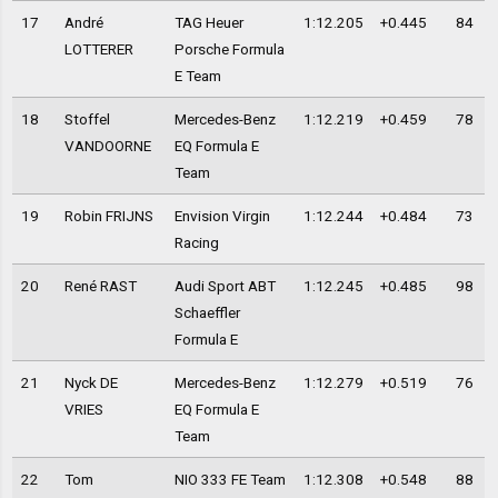
17
André
TAG Heuer
1:12.205
+0.445
84
LOTTERER
Porsche Formula
E Team
18
Stoffel
Mercedes-Benz
1:12.219
+0.459
78
VANDOORNE
EQ Formula E
Team
19
Robin FRIJNS
Envision Virgin
1:12.244
+0.484
73
Racing
20
René RAST
Audi Sport ABT
1:12.245
+0.485
98
Schaeffler
Formula E
21
Nyck DE
Mercedes-Benz
1:12.279
+0.519
76
VRIES
EQ Formula E
Team
22
Tom
NIO 333 FE Team
1:12.308
+0.548
88