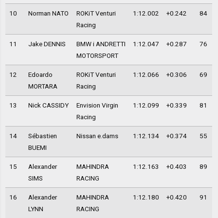
10
Norman NATO
ROKiT Venturi
1:12.002
+0.242
84
Racing
11
Jake DENNIS
BMW i ANDRETTI
1:12.047
+0.287
76
MOTORSPORT
12
Edoardo
ROKiT Venturi
1:12.066
+0.306
69
MORTARA
Racing
13
Nick CASSIDY
Envision Virgin
1:12.099
+0.339
81
Racing
14
Sébastien
Nissan e.dams
1:12.134
+0.374
55
BUEMI
15
Alexander
MAHINDRA
1:12.163
+0.403
89
SIMS
RACING
16
Alexander
MAHINDRA
1:12.180
+0.420
91
LYNN
RACING