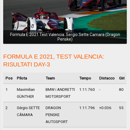
Formula E 2021 Test Valencia: Sergio Sette Camara (Dragon
Penske)
FORMULA E 2021, TEST VALENCIA:
RISULTATI DAY-3
Pos
Pilota
Team
Tempo
Distacco
Giri
1
Maximilian
BMW i ANDRETTI
1:11.760
-
80
GÜNTHER
MOTORSPORT
2
Sérgio SETTE
DRAGON
1:11.796
+0.036
55
CÂMARA
PENSKE
AUTOSPORT