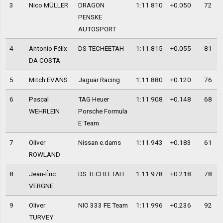
3
Nico MÜLLER
DRAGON
1:11.810
+0.050
72
PENSKE
AUTOSPORT
4
Antonio Félix
DS TECHEETAH
1:11.815
+0.055
81
DA COSTA
5
Mitch EVANS
Jaguar Racing
1:11.880
+0.120
76
6
Pascal
TAG Heuer
1:11.908
+0.148
68
WEHRLEIN
Porsche Formula
E Team
7
Oliver
Nissan e.dams
1:11.943
+0.183
61
ROWLAND
8
Jean-Éric
DS TECHEETAH
1:11.978
+0.218
78
VERGNE
9
Oliver
NIO 333 FE Team
1:11.996
+0.236
92
TURVEY