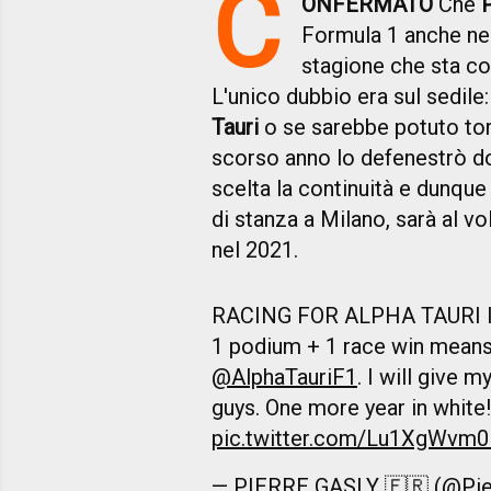
C
ONFERMATO
Che
Formula 1 anche nel
stagione che sta c
L'unico dubbio era sul sedil
Tauri
o se sarebbe potuto torn
scorso anno lo defenestrò do
scelta la continuità e dunque 
di stanza a Milano, sarà al 
nel 2021.
RACING FOR ALPHA TAURI I
1 podium + 1 race win means
@AlphaTauriF1
. I will give 
guys. One more year in white!
pic.twitter.com/Lu1XgWvm0
— PIERRE GASLY 🇫🇷 (@Pi