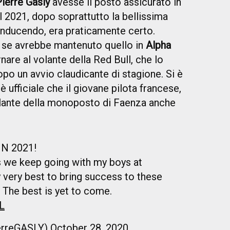
Pierre Gasly
avesse il posto assicurato in
 2021, dopo soprattutto la bellissima
onducendo, era praticamente certo.
e: se avrebbe mantenuto quello in
Alpha
are al volante della Red Bull, che lo
po un avvio claudicante di stagione. Si è
è ufficiale che il giovane pilota francese,
volante della monoposto di Faenza anche
N 2021!
 we keep going with my boys at
my very best to bring success to these
 The best is yet to come.
L
erreGASLY)
October 28, 2020