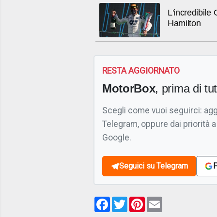
L'incredibile
Hamilton
RESTA AGGIORNATO
MotorBox
, prima di tutt
Scegli come vuoi seguirci: ag
Telegram, oppure dai priorità a
Google.
Seguici su Telegram
F
Facebook
Twitter
Pinterest
Email