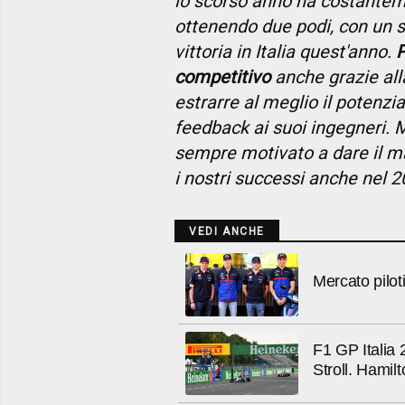
lo scorso anno ha costantem
ottenendo due podi, con un s
vittoria in Italia quest'anno.
P
competitivo
anche grazie alla
estrarre al meglio il potenzi
feedback ai suoi ingegneri. 
sempre motivato a dare il m
i nostri successi anche nel 
VEDI ANCHE
Mercato pilot
F1 GP Italia
Stroll. Hamil