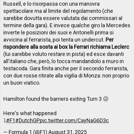
Russell, e lo risorpassa con una manovra
spettacolare ma al limite del regolamento (che
sarebbe dovutta essere valutata dai commissari al
termine della gara). E invece qualche giro la Mercedes
inverte le posizioni dei suoi e Antonelli prima si
avvicina al ferrarista, poi tenta un undercut.
Per
rispondere alla sosta ai box la Ferrari richiama Leclerc
(lui sarebbe voluto restare in pista) ed esce davanti
all'italiano che, però, lo tocca mandandolo a muro in
testacoda. Gara finita anche per il secondo ferrarista,
con due rosse ritirate alla vigilia di Monza: non proprio
un buon viatico.
Hamilton found the barriers exiting Turn 3 😖
Here's what happened
⤵️
#F1
#DutchGP
pic.twitter.com/CayNaG6D3c
— Formula 1 (@F1)
August 31, 2025