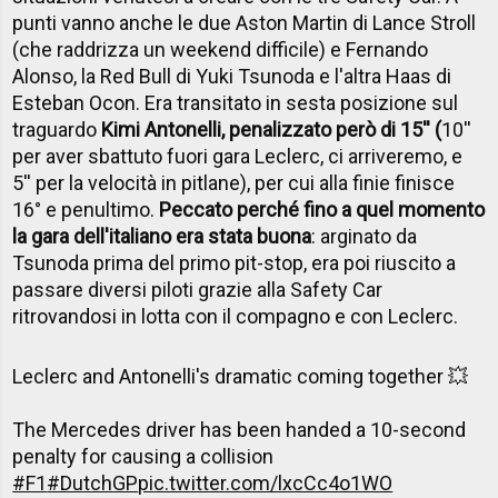
punti vanno anche le due Aston Martin di Lance Stroll
(che raddrizza un weekend difficile) e Fernando
Alonso, la Red Bull di Yuki Tsunoda e l'altra Haas di
Esteban Ocon. Era transitato in sesta posizione sul
traguardo
Kimi Antonelli, penalizzato però di 15'' (
10''
per aver sbattuto fuori gara Leclerc, ci arriveremo, e
5'' per la velocità in pitlane), per cui alla finie finisce
16° e penultimo.
Peccato perché fino a quel momento
la gara dell'italiano era stata buona
: arginato da
Tsunoda prima del primo pit-stop, era poi riuscito a
passare diversi piloti grazie alla Safety Car
ritrovandosi in lotta con il compagno e con Leclerc.
Leclerc and Antonelli's dramatic coming together 💥
The Mercedes driver has been handed a 10-second
penalty for causing a collision
#F1
#DutchGP
pic.twitter.com/lxcCc4o1WO