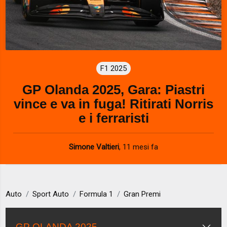
F1 2025
GP Olanda 2025, Gara: Piastri
vince e va in fuga! Ritirati Norris
e i ferraristi
Simone Valtieri
,
11 mesi fa
Auto
Sport Auto
Formula 1
Gran Premi
GP OLANDA 2025