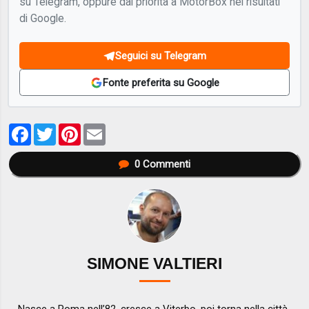
su Telegram, oppure dai priorità a MotorBox nei risultati
di Google.
Seguici su Telegram
Fonte preferita su Google
Facebook
Twitter
Pinterest
Email
0
Commenti
SIMONE VALTIERI
Nasce a Roma nell’82, cresce a Viterbo, poi torna nella città