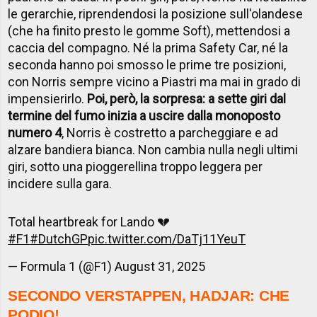
le gerarchie, riprendendosi la posizione sull'olandese
(che ha finito presto le gomme Soft), mettendosi a
caccia del compagno. Né la prima Safety Car, né la
seconda hanno poi smosso le prime tre posizioni,
con Norris sempre vicino a Piastri ma mai in grado di
impensierirlo.
Poi, però, la sorpresa: a sette giri dal
termine del fumo inizia a uscire dalla monoposto
numero 4
, Norris è costretto a parcheggiare e ad
alzare bandiera bianca. Non cambia nulla negli ultimi
giri, sotto una pioggerellina troppo leggera per
incidere sulla gara.
Total heartbreak for Lando 💔
#F1
#DutchGP
pic.twitter.com/DaTj11YeuT
— Formula 1 (@F1)
August 31, 2025
SECONDO VERSTAPPEN, HADJAR: CHE
PODIO!