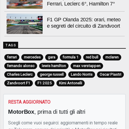
Ferrari, Leclerc 6°, Hamilton 7°
F1 GP Olanda 2025: orari, meteo
e segreti del circuito di Zandvoort
TAGS
ferrari
mercedes
gara
formula 1
red bull
mclaren
fernando alonso
lewis hamilton
max verstappen
Charles Leclerc
george russell
Lando Norris
Oscar Piastri
Zandvoort F1
F1 2025
Kimi Antonelli
RESTA AGGIORNATO
MotorBox
, prima di tutti gli altri
Scegli come vuoi seguirci: aggiornamenti in tempo reale