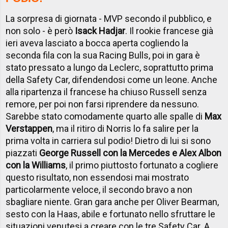
La sorpresa di giornata - MVP secondo il pubblico, e
non solo - è però
Isack Hadjar
. Il rookie francese già
ieri aveva lasciato a bocca aperta cogliendo la
seconda fila con la sua Racing Bulls, poi in gara è
stato pressato a lungo da Leclerc, soprattutto prima
della Safety Car, difendendosi come un leone. Anche
alla ripartenza il francese ha chiuso Russell senza
remore, per poi non farsi riprendere da nessuno.
Sarebbe stato comodamente quarto alle spalle di
Max
Verstappen
, ma il ritiro di Norris lo fa salire per la
prima volta in carriera sul podio! Dietro di lui si sono
piazzati
George Russell con la Mercedes e Alex Albon
con la Williams
, il primo piuttosto fortunato a cogliere
questo risultato, non essendosi mai mostrato
particolarmente veloce, il secondo bravo a non
sbagliare niente. Gran gara anche per Oliver Bearman,
sesto con la Haas, abile e fortunato nello sfruttare le
situazioni venutesi a creare con le tre Safety Car. A