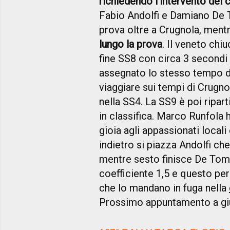
richiedendo l'intervento del 
Fabio Andolfi e Damiano De 
prova oltre a Crugnola, ment
lungo la prova
. Il veneto ch
fine SS8 con circa 3 secondi 
assegnato lo stesso tempo di
viaggiare sui tempi di Crugn
nella SS4. La SS9 è poi ripart
in classifica. Marco Runfola 
gioia agli appassionati locali
indietro si piazza Andolfi che 
mentre sesto finisce De Tomm
coefficiente 1,5 e questo pe
che lo mandano in fuga nella
Prossimo appuntamento a giu