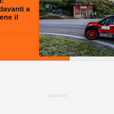
o:
davanti a
ene il