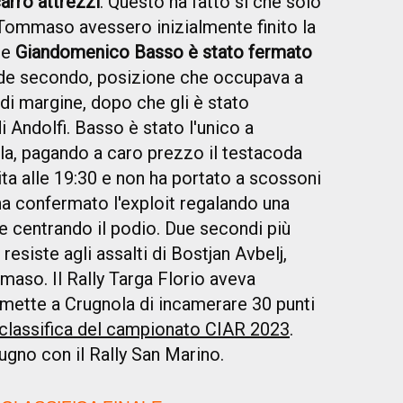
carro attrezzi
. Questo ha fatto sì che solo
Tommaso avessero inizialmente finito la
re
Giandomenico Basso è stato fermato
iude secondo, posizione che occupava a
di margine, dopo che gli è stato
 Andolfi. Basso è stato l'unico a
ola, pagando a caro prezzo il testacoda
ita alle 19:30 e non ha portato a scossoni
ha confermato l'exploit regalando una
 e centrando il podio. Due secondi più
resiste agli assalti di Bostjan Avbelj,
aso. Il Rally Targa Florio aveva
rmette a Crugnola di incamerare 30 punti
classifica del campionato CIAR 2023
.
gno con il Rally San Marino.