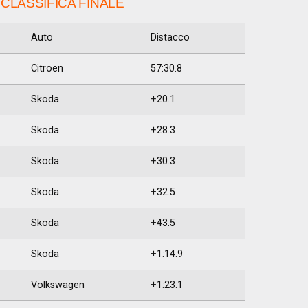
 CLASSIFICA FINALE
Auto
Distacco
Citroen
57:30.8
Skoda
+20.1
Skoda
+28.3
Skoda
+30.3
Skoda
+32.5
Skoda
+43.5
Skoda
+1:14.9
Volkswagen
+1:23.1