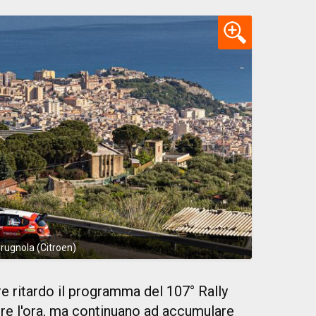
Crugnola (Citroen)
 ritardo il programma del 107° Rally
tre l'ora, ma continuano ad accumulare