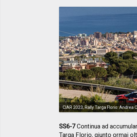
CIAR 2023, Rally Targa Florio: Andrea 
SS6-7
Continua ad accumulare
Targa Florio, giunto ormai ol