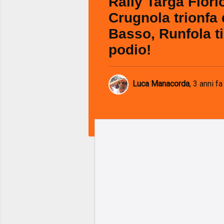
Rally Targa Flori
Crugnola trionfa 
Basso, Runfola ti
podio!
Luca Manacorda
,
3 anni fa