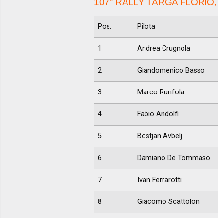
107° RALLY TARGA FLORIO,
Pos.
Pilota
1
Andrea Crugnola
2
Giandomenico Basso
3
Marco Runfola
4
Fabio Andolfi
5
Bostjan Avbelj
6
Damiano De Tommaso
7
Ivan Ferrarotti
8
Giacomo Scattolon