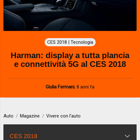
CES 2018 | Tecnologia
Harman: display a tutta plancia
e connettività 5G al CES 2018
Giulia Fermani
,
8 anni fa
Auto
Magazine
Vivere con l'auto
CES 2018