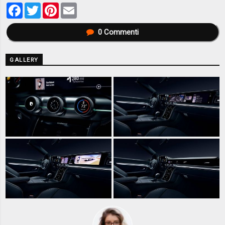
Facebook
Twitter
Pinterest
Email
0
Commenti
GALLERY