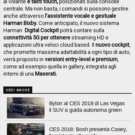
al volante​
e tasti touch,
posizionati sulla consolle
centrale. Ma non basta, i comandi si possono gestire
anche attraverso
l'assistente vocale e gestuale
Harman Bixby.
Come anticipato, il nuovo sistema
Harman
Digital Cockpit
potrà contare sulla
connettività 5G per ottenere
streaming HD e
applicazioni ultra veloci cloud based. Il
nuovo cockpit
,
che promette massima adattabilità a ogni tipo di auto,
verrà proposto in
versioni entry-level e premium
,
come ad esempio quella in gallery, integrata agli
interni di una
Maserati.
VEDI ANCHE
Byton al CES 2018 di Las Vegas
il SUV a guida autonoma green
CES 2018: Bosh presenta Casey,