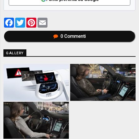
Facebook
Twitter
Pinterest
Email
0
Commenti
GALLERY