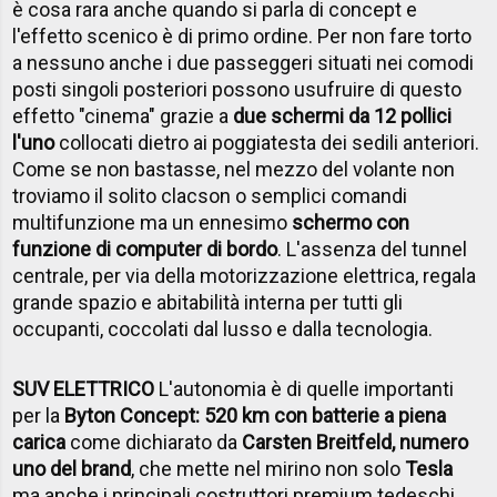
è cosa rara anche quando si parla di concept e
l'effetto scenico è di primo ordine. Per non fare torto
a nessuno anche i due passeggeri situati nei comodi
posti singoli posteriori possono usufruire di questo
effetto "cinema" grazie a
due schermi da 12 pollici
l'uno
collocati dietro ai poggiatesta dei sedili anteriori.
Come se non bastasse, nel mezzo del volante non
troviamo il solito clacson o semplici comandi
multifunzione ma un ennesimo
schermo con
funzione di computer di bordo
. L'assenza del tunnel
centrale, per via della motorizzazione elettrica, regala
grande spazio e abitabilità interna per tutti gli
occupanti, coccolati dal lusso e dalla tecnologia.
SUV ELETTRICO
L'autonomia è di quelle importanti
per la
Byton Concept: 520 km con batterie a piena
carica
come dichiarato da
Carsten Breitfeld, numero
uno del brand
, che mette nel mirino non solo
Tesla
ma anche i principali costruttori premium tedeschi