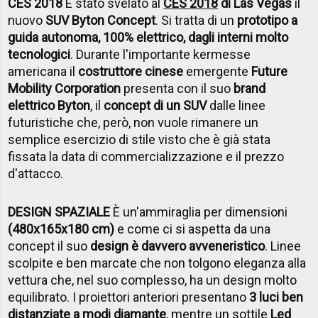
CES 2018
È stato svelato al
CES 2018
di Las Vegas
il
nuovo
SUV Byton Concept
. Si tratta di un
prototipo a
guida autonoma, 100% elettrico, dagli interni molto
tecnologici
. Durante l'importante kermesse
americana il
costruttore cinese
emergente
Future
Mobility Corporation
presenta con il suo
brand
elettrico Byton
, il
concept di un SUV
dalle linee
futuristiche che, però, non vuole rimanere un
semplice esercizio di stile visto che è già stata
fissata la data di commercializzazione e il prezzo
d'attacco.
DESIGN SPAZIALE
È un'ammiraglia per dimensioni
(480x165x180 cm)
e come ci si aspetta da una
concept il suo
design è davvero avveneristico
. Linee
scolpite e ben marcate che non tolgono eleganza alla
vettura che, nel suo complesso, ha un design molto
equilibrato. I proiettori anteriori presentano
3 luci ben
distanziate a modi diamante
, mentre un sottile
Led