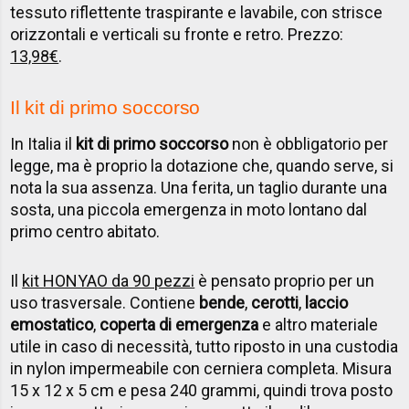
tessuto riflettente traspirante e lavabile, con strisce
orizzontali e verticali su fronte e retro. Prezzo:
13,98€
.
Il kit di primo soccorso
In Italia il
kit di primo soccorso
non è obbligatorio per
legge, ma è proprio la dotazione che, quando serve, si
nota la sua assenza. Una ferita, un taglio durante una
sosta, una piccola emergenza in moto lontano dal
primo centro abitato.
Il
kit HONYAO da 90 pezzi
è pensato proprio per un
uso trasversale. Contiene
bende
,
cerotti
,
laccio
emostatico
,
coperta di emergenza
e altro materiale
utile in caso di necessità, tutto riposto in una custodia
in nylon impermeabile con cerniera completa. Misura
15 x 12 x 5 cm e pesa 240 grammi, quindi trova posto