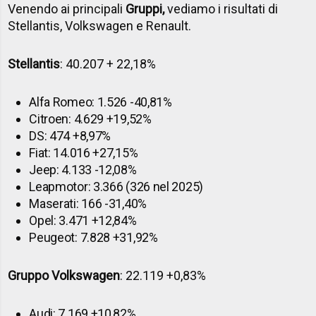
Venendo ai principali
Gruppi,
vediamo i risultati di
Stellantis, Volkswagen e Renault.
Stellantis
: 40.207 + 22,18%
Alfa Romeo: 1.526 -40,81%
Citroen: 4.629 +19,52%
DS: 474 +8,97%
Fiat: 14.016 +27,15%
Jeep: 4.133 -12,08%
Leapmotor: 3.366 (326 nel 2025)
Maserati: 166 -31,40%
Opel: 3.471 +12,84%
Peugeot: 7.828 +31,92%
Gruppo Volkswagen
: 22.119 +0,83%
Audi: 7.169 +10,82%