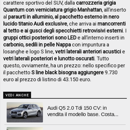
carattere sportivo del SUV, dalla
carrozzeria grigia
Quantum con verniciatura grigio Manhattan
, all’inserto
al
paraurti in alluminio, al pacchetto esterno in nero
lucido titanio Audi exclusive
, che arriva ai
mancorrenti
al tetto e ai gusci degli specchietti retrovisivi esterni
. I
gruppi ottici posteriori sono LED
e all’interno inserti in
carbonio, sedili in pelle Nappa
con impuntura a
losanghe e logo S line,
vetri laterali anteriori acustici
e
vetri laterali posteriori e lunotto oscurati
. Tutto
questo, ovviamente, ha un prezzo: nello specifico per
il pacchetto
S line black bisogna aggiungere
9.730
euro al prezzo di listino di 43.150 euro.
VEDI ANCHE
Audi Q5 2.0 Tdi 150 CV: in
vendita il modello base. Costa...